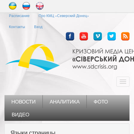
Перейти
к
Расписание
Про КМЦ «Северский Донец»
основному
содержанию
Контакты
Вход
Toggl
navig
НОВОСТИ
АНАЛИТИКА
ФОТО
ВИДЕО
Языки страницы