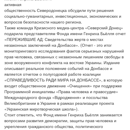
активная
общественность Северодонецка обсудили пути решения
социально-гуманитарных, инвестиционных, экономических и
вопросов безопасности нашего региона.
Также команда Кризисного медиа-центра «Северский Донец»
подарила представителям Фонда имени Генриха Бьёлля отчет
«ПЕРЕЖИВШИЕ АД: Свидетельства жертв о местах
незаконных заключений на Донбассе». (Отчет - это итог
мониторингового исследования фактов серьезных нарушений
прав человека, связанных с незаконным лишением свободы в
зоне вооруженного конфликта на востоке Украины. Издание
описывает реальное положение событий на Донбассе и
является отчетом о полугодовой работе коалиции
«СПРАВЕДЛИВОСТЬ РАДИ МИРА НА ДОНБАССЕ», в которую
входит общественное движение «Очищення» при поддержке
Программной инициативы «Права человека и правосудие»
Международного фонда «Відродження» и посольства
Великобритании в Украине в рамках реализации проекта
«Украинская миротворческая школа»).
Стоит отметить, что Фонд имени Генриха Бьёлля занимается
вопросами развития демократии, защиты прав человека и
укрепления гражданского общества, политического