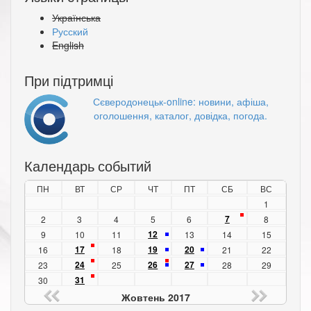
Українська
Русский
English
При підтримці
Сєверодонецьк-online: новини, афіша,
оголошення, каталог, довідка, погода.
Календарь событий
ПН
ВТ
СР
ЧТ
ПТ
СБ
ВС
1
7
2
3
4
5
6
8
12
9
10
11
13
14
15
17
19
20
16
18
21
22
24
26
27
23
25
28
29
31
30
Жовтень 2017