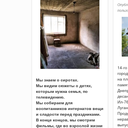
Опубли
польз
14-го
горо
на п
Мы знаем о сиротах.
памят
Мы видим сюжеты о детях,
Днеп
которым нужна семья, по
десан
телевидению.
Ил-76
Мы собираем для
Луган
воспитанников интернатов вещи
Прод
и сладости перед праздниками.
нера
В конце концов, мы смотрим
выпус
фильмы, где во взрослой жизни