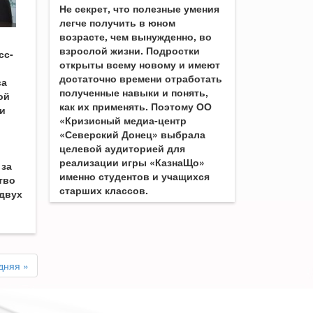
Не секрет, что полезные умения
легче получить в юном
возрасте, чем вынужденно, во
взрослой жизни. Подростки
сс-
открыты всему новому и имеют
достаточно времени отработать
ва
полученные навыки и понять,
ой
как их применять. Поэтому ОО
и
«Кризисный медиа-центр
«Северский Донец» выбрала
целевой аудиторией для
реализации игры «КазнаЩо»
 за
именно студентов и учащихся
тво
старших классов.
двух
дняя »