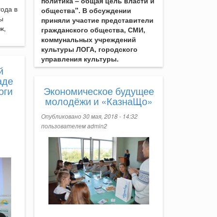
политика – общая цель власти и
года в
общества". В обсуждении
ы
приняли участие представители
ж,
гражданского общества, СМИ,
коммунальных учреждений
культуры ЛОГА, городского
управления культуры.
й
аде
оги
Экономическое будущее
молодёжи и «КазнаЩо»
Опубликовано 30 мая, 2018 - 14:32
пользователем
admin2