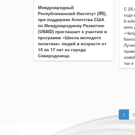
Международный
С 25-
Республиканский Институт (IRI),
года 
при поддержке Агентства США
й юб
по Международному Развитию
кино 
(USAID) приглашает к участию в
«Чил
программе «Школа молодого
Кино
политика» людей в возрасте от
Луган
15 по 17 лет из города
приви
Северодонецк.
нове
так и
1
2