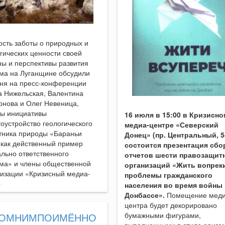
сть заботы о природных и
гических ценности своей
ы и перспективы развития
зма на Луганщине обсудили
дня на пресс-конференции
а Нижельская, Валентина
онова и Олег Невеница,
ры инициативы
16 июля в 15:00 в Кризисно
оустройство геологического
медиа-центре «Северский
тника природы «Бараньи
Донец» (пр. Центральный, 5
 как действенный пример
состоится презентация сбо
льно ответственного
отчетов шести правозащит
зма» и члены общественной
организаций «Жить вопрек
низации «Кризисный медиа-
проблемы гражданского
р
населения во время войны 
Донбассе».
Помещение меди
центра будет декорировано
ПОМНИМПОИМЁННО
бумажными фигурами,