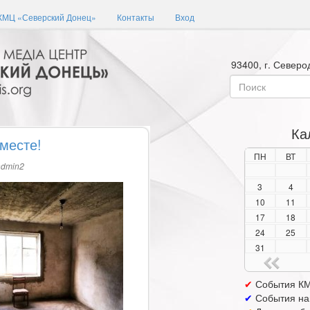
КМЦ «Северский Донец»
Контакты
Вход
93400, г. Северо
Форма
поиска
Поиск
Ка
месте!
ПН
ВТ
admin2
3
4
10
11
17
18
24
25
31
✔
События КМ
✔
События на