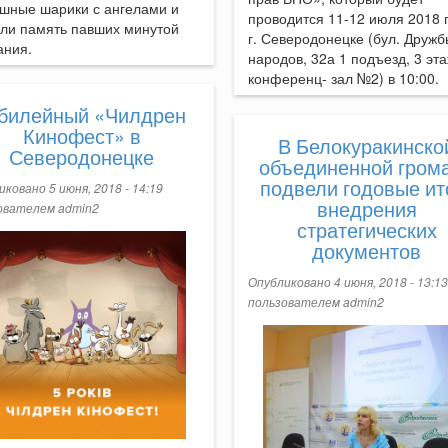
ушные шарики с ангелами и
проводится 11-12 июля 2018 
или память павших минутой
г. Северодонецке (бул. Дружб
ания.
народов, 32а 1 подъезд, 3 эта
конференц- зал №2) в 10:00.
билейный «Чилдрен
Кинофест» в
В Белокуракинско
Северодонецке
объединенной гром
подвели годовые ит
ковано 5 июня, 2018 - 14:19
внедрения
ователем
admin2
стратегических
документов
Опубликовано 4 июня, 2018 - 13:13
пользователем
admin2