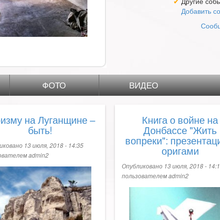
✔
Другие соб
Добавить с
Сообщ
ФОТО
ВИДЕО
изму на Луганщине –
Книга о войне на
быть!
Донбассе "Жить
вопреки": презентац
ковано 13 июля, 2018 - 14:35
оригами
ователем
admin2
Опубликовано 13 июля, 2018 - 14:
пользователем
admin2