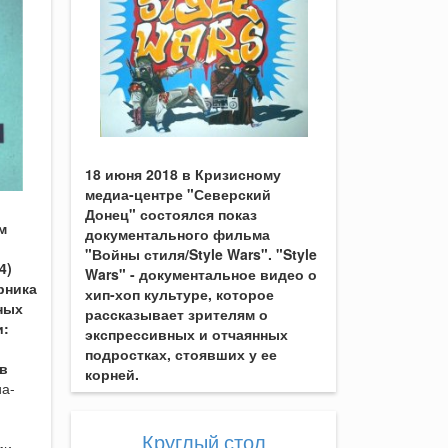
18 июня 2018 в Кризисному
медиа-центре "Северский
Донец" состоялся показ
м
документального фильма
"Войны стиля/Style Wars". "Style
4)
Wars" - документальное видео о
рника
хип-хоп культуре, которое
ных
рассказывает зрителям о
и:
экспрессивных и отчаянных
подростках, стоявших у ее
в
корней.
а-
Круглый стол