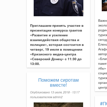
Важно
эколо
Приглашаем принять участие в
родин
презентации конкурса грантов
тури
«Развитие и усиление
сего
взаимодействия общества и
Елен
полиции», которая состоится в
Агаф
четверг, 19 июля в помещении
авто
«Кризисного медиа-центра
«Благ
«Северский Донец» с 11:30 до
памя
13:00.
лбы»
социа
тури
Поможем сиротам
орга
вместе!
цент
Опубликовано 13 июля, 2018 - 13:17
пользователем
admin2
#