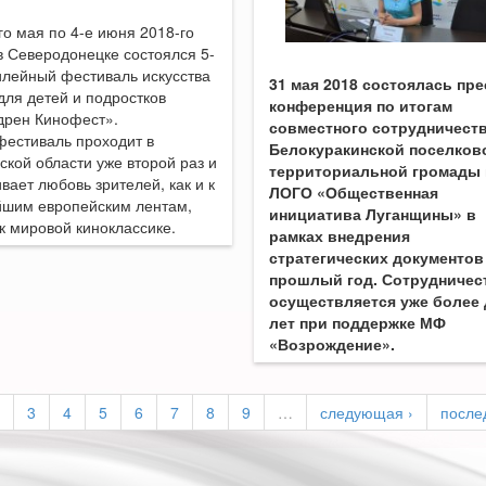
го мая по 4-е июня 2018-го
в Северодонецке состоялся 5-
илейный фестиваль искусства
31 мая 2018 состоялась пре
для детей и подростков
конференция по итогам
дрен Кинофест».
совместного сотрудничест
фестиваль проходит в
Белокуракинской поселков
ской области уже второй раз и
территориальной громады 
вает любовь зрителей, как и к
ЛОГО «Общественная
йшим европейским лентам,
инициатива Луганщины» в
 к мировой киноклассике.
рамках внедрения
стратегических документов
прошлый год. Сотрудничес
осуществляется уже более 
лет при поддержке МФ
«Возрождение».
3
4
5
6
7
8
9
…
следующая ›
после