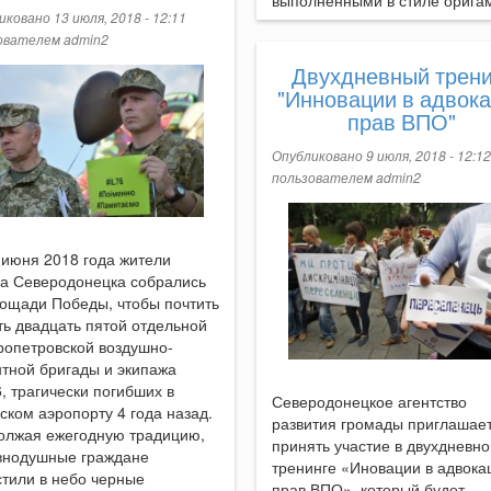
выполненными в стиле орига
ковано 13 июля, 2018 - 12:11
ователем
admin2
Двухдневный трени
"Инновации в адвок
прав ВПО"
Опубликовано 9 июля, 2018 - 12:12
пользователем
admin2
 июня 2018 года жители
да Северодонецка собрались
лощади Победы, чтобы почтить
ь двадцать пятой отдельной
ропетровской воздушно-
тной бригады и экипажа
, трагически погибших в
Северодонецкое агентство
ском аэропорту 4 года назад.
развития громады приглашае
олжая ежегодную традицию,
принять участие в двухдневн
внодушные граждане
тренинге «Иновации в адвока
тили в небо черные
прав ВПО», который будет