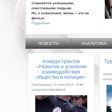
становятся успешными,
счастливыми людьми.
Но, к сожалению, жизнь – это не
фильм.
Подробнее
о
Поможем
сиротам
вместе!
НОВОСТИ
АНАЛИТИКА
Конкурс грантов
Тур
«Развитие и усиление
взаимодействия
Опубли
общества и полиции»
польз
Опубликовано 13 июля, 2018 - 15:46
пользователем
admin2