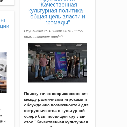
ми.
"Качественная
культурная политика –
общая цель власти и
нг
громады"
ации
Опубликовано 13 июля, 2018 - 11:55
пользователем
admin2
Поиску точек соприкосновения
между различными игроками и
обсуждению возможностей для
т
сотрудничества в культурной
ом
сфере был посвящен круглый
ции
стол "Качественная культурная