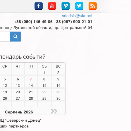
sdcrisis@ukr.net
+38 (050) 146-49-06 +38 (067) 900-21-01
донецк Луганськой области, пр. Центральный 54
лендарь событий
СР
ЧТ
ПТ
СБ
ВС
1
2
5
6
7
8
9
12
13
14
15
16
19
20
21
22
23
26
27
28
29
30
Серпень 2026
Ц "Северский Донец"
ших партнеров