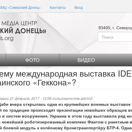
КМЦ «Северский Донец»
Контакты
Вход
93400, г. Северо
Форма
поиска
Поиск
ФОТО
ВИДЕО
ему международная выставка IDE
аинского «Геккона»?
вано 21 февраля, 2017 - 12:06 пользователем
admin2
Даби вчера открылась одна из крупнейших военных выставок I
й по традиции происходят презентации новейших образцов в
и и систем вооружения. Украина в этом году выставила ряд но
и новейший роботизированный комплекс Фантом с ракетным 
й боевой модуль к колёсному бронетранспортёру БТР-4. Одна