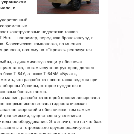
 украинском
исле, и
сударственный
а современным
вает конструктивные недостатки танков
 T-Rex — например, переднюю бронекапсулу, в
ню. Классическая компоновка, по мнению
еприпасов, поэтому на «Тирексе» реализуется
емёты, а динамическую защиту обеспечат
циал танка, по замыслу конструкторов, должен
 базе Т-84У, а также Т-64БМ «Булат»,
етить, что разработка нового танка ведется при
а обороны Украины, которое нуждается в
сновных боевых танков.
тни машин, разработка которой профинансирована
е впервые использована гидростатическая
иапазоне скоростей и обеспечивая тем самым
ой трансмиссии, существенно увеличивает
тельное оборудование. Это значит, что на что базе
 защиты от стрелкового оружия реализуется
олнительных элементов защитных плит.