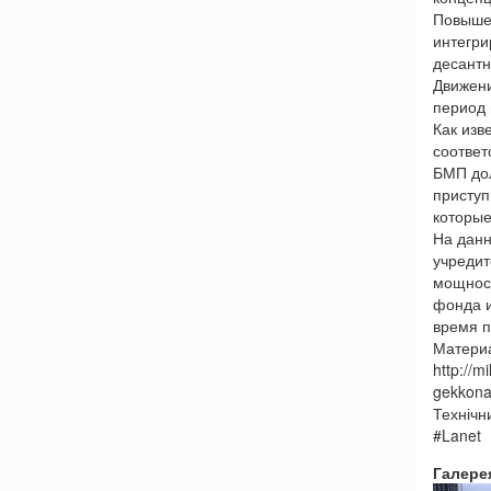
Повышен
интегри
десантн
Движени
период 
Как изв
соответ
БМП дол
приступ
которые
На данн
учредит
мощност
фонда и
время п
Материа
http://
gekkona
Технічн
#Lanet
Галере