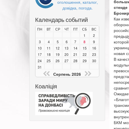
больши
оголошення, каталог,
стенде
довідка, погода.
Бронир
Календарь событий
Как изв
оборонн
ПН
ВТ
СР
ЧТ
ПТ
СБ
ВС
российс
1
2
предыду
которой
3
4
5
6
7
8
9
украинц
10
11
12
13
14
15
16
новая с
17
18
19
20
21
22
23
В качес
24
25
26
27
28
29
30
модульн
31
превосх
Серпень 2026
предста
непосре
Коаліція
сравнит
Ожидает
«Благот
трансми
высокую
внутрен
БКМ мож
концепц