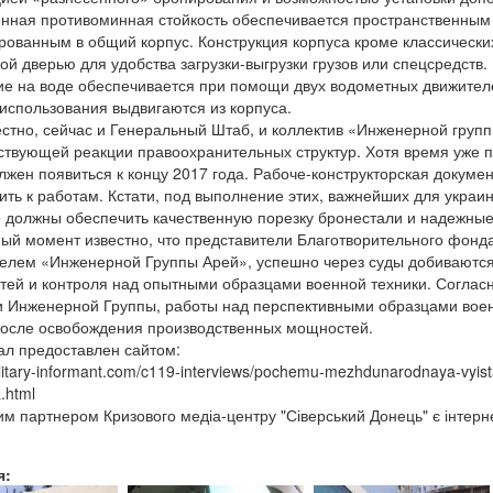
ная противоминная стойкость обеспечивается пространственным
рованным в общий корпус. Конструкция корпуса кроме классически
ой дверью для удобства загрузки-выгрузки грузов или спецсредств
е на воде обеспечивается при помощи двух водометных движителе
использования выдвигаются из корпуса.
естно, сейчас и Генеральный Штаб, и коллектив «Инженерной гру
ствующей реакции правоохранительных структур. Хотя время уже 
жен появиться к концу 2017 года. Рабоче-конструкторская докумен
ить к работам. Кстати, под выполнение этих, важнейших для украин
 должны обеспечить качественную порезку бронестали и надежные
ый момент известно, что представители Благотворительного фонд
елем «Инженерной Группы Арей», успешно через суды добиваютс
ей и контроля над опытными образцами военной техники. Соглас
 Инженерной Группы, работы над перспективными образцами воен
осле освобождения производственных мощностей.
л предоставлен сайтом:
military-informant.com/c119-interviews/pochemu-mezhdunarodnaya-vyis
.html
им партнером Кризового медіа-центру "Сіверський Донець" є інтерн
я: