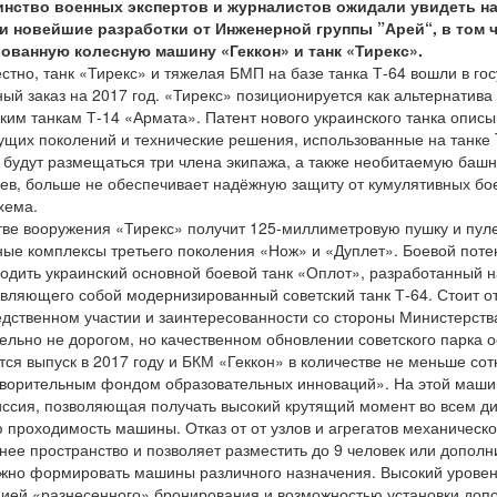
нство военных экспертов и журналистов ожидали увидеть на
 и новейшие разработки от Инженерной группы ”Арей“, в том ч
ованную колесную машину «Геккон» и танк «Тирекс».
естно, танк «Тирекс» и тяжелая БМП на базе танка Т-64 вошли в го
ый заказ на 2017 год. «Тирекс» позиционируется как альтернатив
ким танкам Т-14 «Армата». Патент нового украинского танка описы
щих поколений и технические решения, использованные на танке
 будут размещаться три члена экипажа, а также необитаемую баш
ев, больше не обеспечивает надёжную защиту от кумулятивных бо
хема.
тве вооружения «Тирекс» получит 125-миллиметровую пушку и пул
ые комплексы третьего поколения «Нож» и «Дуплет». Боевой потен
одить украинский основной боевой танк «Оплот», разработанный на
вляющего собой модернизированный советский танк Т-64. Стоит отм
дственном участии и заинтересованности со стороны Министерств
ельно не дорогом, но качественном обновлении советского парка о
ся выпуск в 2017 году и БКМ «Геккон» в количестве не меньше со
ворительным фондом образовательных инноваций». На этой машин
ссия, позволяющая получать высокий крутящий момент во всем д
 проходимость машины. Отказ от от узлов и агрегатов механическ
нее пространство и позволяет разместить до 9 человек или дополни
но формировать машины различного назначения. Высокий уровень
ией «разнесенного» бронирования и возможностью установки доп