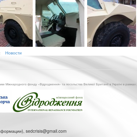
:
Новости
имки Міжнародного фонду «Відродження» та посольства Великої Британії в Україні в рамках
информации), sedcrisis@gmail.com