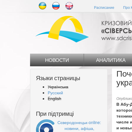
Перейти
Расписание
Про 
к
основному
содержанию
НОВОСТИ
АНАЛИТИКА
Поч
Языки страницы
укр
Українська
Русский
English
Опублико
В Абу-
которо
При підтримці
техник
числе 
Сєверодонецьк-online:
и новы
новини, афіша,