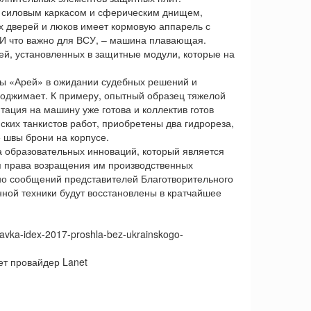
 силовым каркасом и сферическим днищем,
х дверей и люков имеет кормовую аппарель с
. И что важно для ВСУ, – машина плавающая.
й, установленных в защитные модули, которые на
ппы «Арей» в ожидании судебных решений и
поджимает. К примеру, опытный образец тяжелой
тация на машину уже готова и коллектив готов
ских танкистов работ, приобретены два гидрореза,
 швы брони на корпусе.
а образовательных инноваций, который является
я права возращения им производственных
но сообщений представителей Благотворительного
ной техники будут восстановлены в кратчайшее
tavka-idex-2017-proshla-bez-ukrainskogo-
ет провайдер Lanet