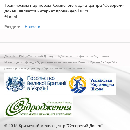
Техническим партнером Кризисного медиа-центра "Северский
Донец" является интернет провайдер Lanet
#Lanet
Раздел:
Новости
Діяльність КМЦ «Сіверський Донець» відбувається за фінансової підтримки
Міжнародного фонду «Відродження» та посольства Великої Британії в Україні в
рамках реалізації проекту «Українська миротворча школа»
© 2015 Кризисный медиа-центр "Северский Донец"