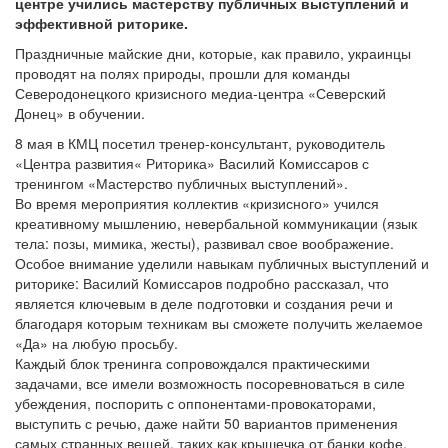
центре учились мастерству публичных выступлений и
эффективной риторике.
Праздничные майские дни, которые, как правило, украинцы
проводят на полях природы, прошли для команды
Северодонецкого кризисного медиа-центра «Северский
Донец» в обучении.
8 мая в КМЦ посетил тренер-консультант, руководитель
«Центра развития« Риторика» Василий Комиссаров с
тренингом «Мастерство публичных выступлений».
Во время мероприятия коллектив «кризисного» учился
креативному мышлению, невербальной коммуникации (язык
тела: позы, мимика, жесты), развивал свое воображение.
Особое внимание уделили навыкам публичных выступлений и
риторике: Василий Комиссаров подробно рассказал, что
является ключевым в деле подготовки и создания речи и
благодаря которым техникам вы сможете получить желаемое
«Да» на любую просьбу.
Каждый блок тренинга сопровождался практическими
задачами, все имели возможность посоревноваться в силе
убеждения, поспорить с оппонентами-провокаторами,
выступить с речью, даже найти 50 вариантов применения
самых странных вещей, таких как крышечка от банки кофе.