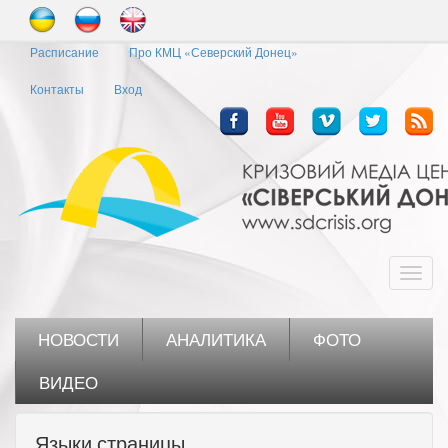
Перейти
к
Расписание
Про КМЦ «Северский Донец»
основному
содержанию
Контакты
Вход
Toggl
navig
НОВОСТИ
АНАЛИТИКА
ФОТО
ВИДЕО
Языки страницы