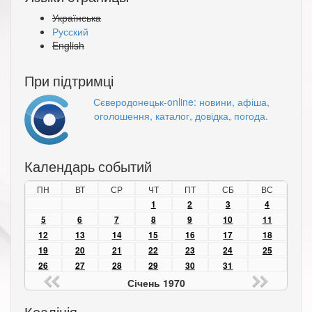
Українська
Русский
English
При підтримці
Сєверодонецьк-online: новини, афіша,
оголошення, каталог, довідка, погода.
Календарь событий
ПН
ВТ
СР
ЧТ
ПТ
СБ
ВС
1
2
3
4
5
6
7
8
9
10
11
12
13
14
15
16
17
18
19
20
21
22
23
24
25
26
27
28
29
30
31
Січень 1970
Коаліція