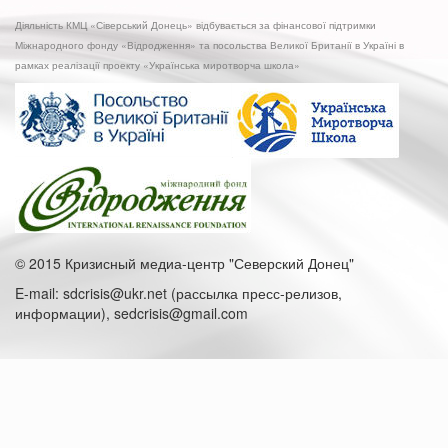
Діяльність КМЦ «Сіверський Донець» відбувається за фінансової підтримки
Міжнародного фонду «Відродження» та посольства Великої Британії в Україні в
рамках реалізації проекту «Українська миротворча школа»
© 2015 Кризисный медиа-центр "Северский Донец"
E-mail: sdcrisis@ukr.net (рассылка пресс-релизов,
информации), sedcrisis@gmail.com