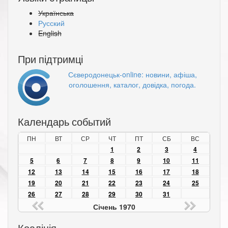
Українська
Русский
English
При підтримці
Сєверодонецьк-online: новини, афіша,
оголошення, каталог, довідка, погода.
Календарь событий
ПН
ВТ
СР
ЧТ
ПТ
СБ
ВС
1
2
3
4
5
6
7
8
9
10
11
12
13
14
15
16
17
18
19
20
21
22
23
24
25
26
27
28
29
30
31
Січень 1970
Коаліція