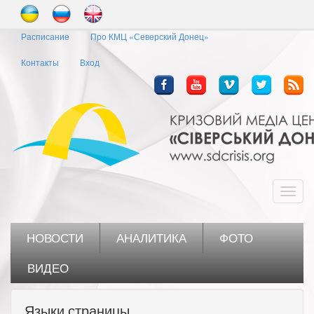
Перейти
к
Расписание
Про КМЦ «Северский Донец»
основному
содержанию
Контакты
Вход
Toggl
navig
НОВОСТИ
АНАЛИТИКА
ФОТО
ВИДЕО
Языки страницы