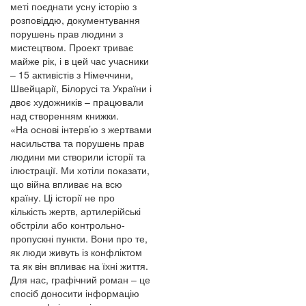
меті поєднати усну історію з
розповіддю, документування
порушень прав людини з
мистецтвом. Проект триває
майже рік, і в цей час учасники
– 15 активістів з Німеччини,
Швейцарії, Білорусі та України і
двоє художників – працювали
над створенням книжки.
«На основі інтерв’ю з жертвами
насильства та порушень прав
людини ми створили історії та
ілюстрації. Ми хотіли показати,
що війна впливає на всю
країну. Ці історії не про
кількість жертв, артилерійські
обстріли або контрольно-
пропускні пункти. Вони про те,
як люди живуть із конфліктом
та як він впливає на їхні життя.
Для нас, графічний роман – це
спосіб доносити інформацію