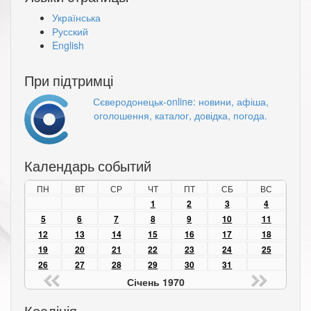
Українська
Русский
English
При підтримці
Сєверодонецьк-online: новини, афіша,
оголошення, каталог, довідка, погода.
Календарь событий
ПН
ВТ
СР
ЧТ
ПТ
СБ
ВС
1
2
3
4
5
6
7
8
9
10
11
12
13
14
15
16
17
18
19
20
21
22
23
24
25
26
27
28
29
30
31
Січень 1970
Коаліція