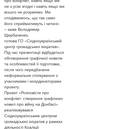
про конфлікт, навіть якщо ми
не з усім згодні і навіть якщо ми
всього не розуміємо. Ми
сподіваємось, що так само
його сприйматимуть і читачі»
– каже Володимир
Щербаченко,
голова ГО «Східноукраїнський
центр громадських ініціатив».
Під час презентації відбудеться
обговорення графічної новели
та особливостей її підготовки,
після чого передбачене
неформальне спілкування з
учасниками і координаторами
проекту.
Проект «Розповісти про
конфлікт: створення графічних
новел про війну на Донбасі»
реалізовувався
Східноукраїнським центром
громадських ініціатив у рамках
діяльності Коаліції