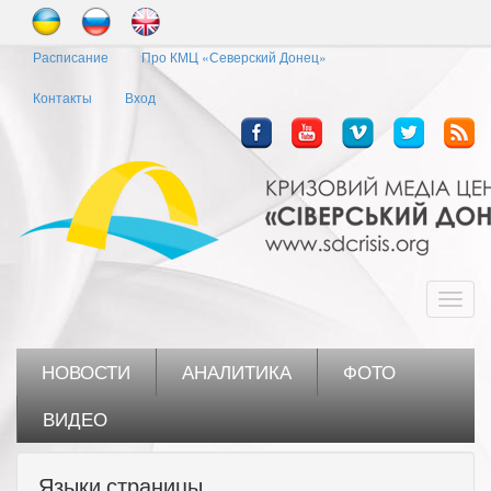
Перейти
к
Расписание
Про КМЦ «Северский Донец»
основному
содержанию
Контакты
Вход
Toggl
navig
НОВОСТИ
АНАЛИТИКА
ФОТО
ВИДЕО
Языки страницы