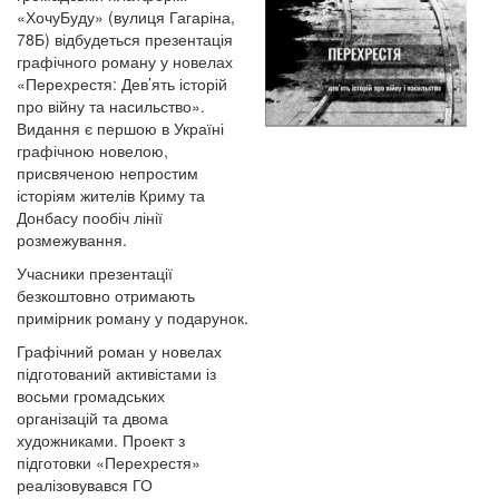
«ХочуБуду» (вулиця Гагаріна,
78Б) відбудеться презентація
графічного роману у новелах
«Перехрестя: Дев’ять історій
про війну та насильство».
Видання є першою в Україні
графічною новелою,
присвяченою непростим
історіям жителів Криму та
Донбасу пообіч лінії
розмежування.
Учасники презентації
безкоштовно отримають
примірник роману у подарунок.
Графічний роман у новелах
підготований активістами із
восьми громадських
організацій та двома
художниками. Проект з
підготовки «Перехрестя»
реалізовувався ГО