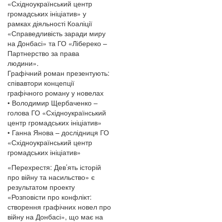
«Східноукраїнський центр
громадських ініціатив» у
рамках діяльності Коаліції
«Справедливість заради миру
на Донбасі» та ГО «Лібереко –
Партнерство за права
людини».
Графічний роман презентують:
співавтори концепції
графічного роману у новелах
• Володимир Щербаченко –
голова ГО «Східноукраїнський
центр громадських ініціатив»
• Ганна Янова – дослідниця ГО
«Східноукраїнський центр
громадських ініціатив»
«Перехрестя: Дев’ять історій
про війну та насильство» є
результатом проекту
«Розповісти про конфлікт:
створення графічних новел про
війну на Донбасі», що має на