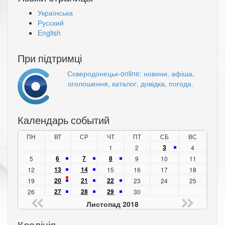
Українська
Русский
English
При підтримці
Сєверодонецьк-online: новини, афіша,
оголошення, каталог, довідка, погода.
Календарь событий
ПН
ВТ
СР
ЧТ
ПТ
СБ
ВС
3
1
2
4
6
7
8
5
9
10
11
13
14
12
15
16
17
18
20
21
22
19
23
24
25
27
28
29
26
30
Листопад 2018
Коаліція