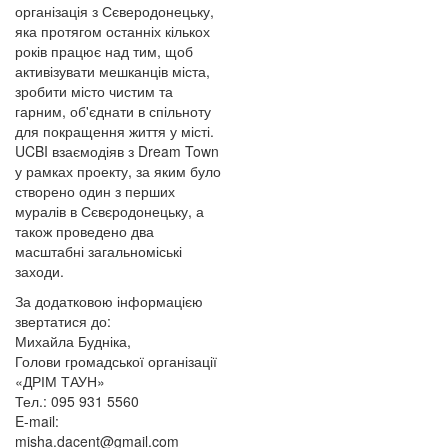
організація з Сєверодонецьку,
яка протягом останніх кількох
років працює над тим, щоб
активізувати мешканців міста,
зробити місто чистим та
гарним, об'єднати в спільноту
для покращення життя у місті.
UCBI взаємодіяв з Dream Town
у рамках проекту, за яким було
створено один з перших
муралів в Сєвєродонецьку, а
також проведено два
масштабні загальноміські
заходи.
За додатковою інформацією
звертатися до:
Михайла Будніка,
Голови громадської організації
«ДРІМ ТАУН»
Тел.: 095 931 5560
E-mail:
misha.dacent@gmail.com