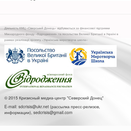
Діяльність КМЦ «Сіверський Донець» відбувається за фінансової підтримки
Міжнародного фонду «Відродження» та посольства Великої Британії в Україні в
рамках реалізації проекту «Українська миротворча школа»
© 2015 Кризисный медиа-центр "Северский Донец"
E-mail: sdcrisis@ukr.net (рассылка пресс-релизов,
информации), sedcrisis@gmail.com