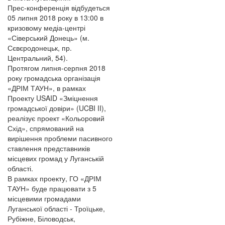
Прес-конференція відбудеться
05 липня 2018 року в 13:00 в
кризовому медіа-центрі
«Сіверський Донець» (м.
Сєвєродонецьк, пр.
Центральний, 54).
Протягом липня-серпня 2018
року громадська організація
«ДРІМ ТАУН», в рамках
Проекту USAID «Зміцнення
громадської довіри» (UCBI II),
реалізує проект «Кольоровий
Схід», спрямований на
вирішення проблеми пасивного
ставлення представників
місцевих громад у Луганській
області.
В рамках проекту, ГО «ДРІМ
ТАУН» буде працювати з 5
місцевими громадами
Луганської області - Троїцьке,
Рубіжне, Біловодськ,