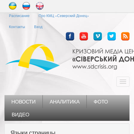
Перейти
к
Расписание
Про КМЦ «Северский Донец»
основному
содержанию
Контакты
Вход
Toggl
navig
НОВОСТИ
АНАЛИТИКА
ФОТО
ВИДЕО
Языки страницы