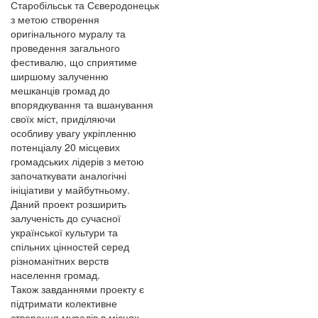
Старобільськ та Сєверодонецьк
з метою створення
оригінального муралу та
проведення загального
фестивалю, що сприятиме
ширшому залученню
мешканців громад до
впорядкування та вшанування
своїх міст, приділяючи
особливу увагу укріпленню
потенціалу 20 місцевих
громадських лідерів з метою
започаткувати аналогічні
ініціативи у майбутньому.
Даний проект розширить
залученість до сучасної
української культури та
спільних цінностей серед
різноманітних верств
населення громад.
Також завданнями проекту є
підтримати колективне
створення муралів в місцях