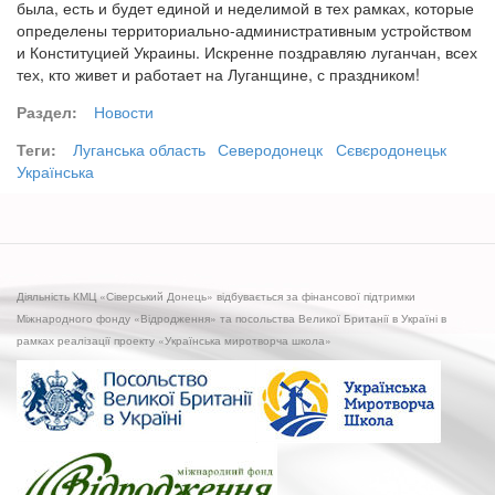
была, есть и будет единой и неделимой в тех рамках, которые
определены территориально-административным устройством
и Конституцией Украины. Искренне поздравляю луганчан, всех
тех, кто живет и работает на Луганщине, с праздником!
Раздел:
Новости
Теги:
Луганська область
Северодонецк
Сєвєродонецьк
Українська
Діяльність КМЦ «Сіверський Донець» відбувається за фінансової підтримки
Міжнародного фонду «Відродження» та посольства Великої Британії в Україні в
рамках реалізації проекту «Українська миротворча школа»