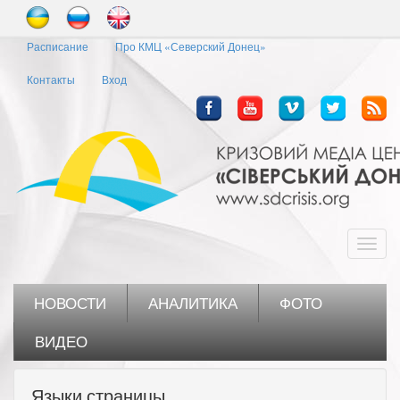
Перейти
к
Расписание
Про КМЦ «Северский Донец»
основному
содержанию
Контакты
Вход
Toggl
navig
НОВОСТИ
АНАЛИТИКА
ФОТО
ВИДЕО
Языки страницы