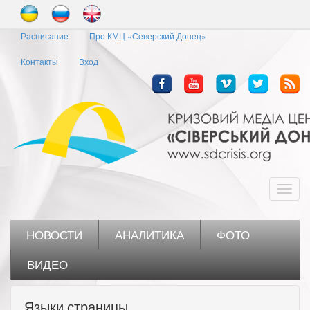
Перейти
к
Расписание
Про КМЦ «Северский Донец»
основному
содержанию
Контакты
Вход
Toggl
navig
НОВОСТИ
АНАЛИТИКА
ФОТО
ВИДЕО
Языки страницы