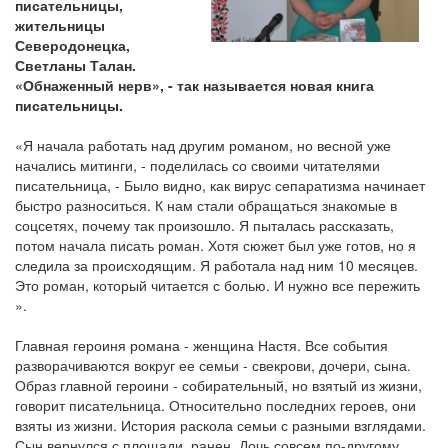
писательницы,
жительницы
Северодонецка,
Светланы Талан.
«Обнаженный нерв», - так называется новая книга
писательницы.
«Я начала работать над другим романом, но весной уже
начались митинги, - поделилась со своими читателями
писательница, - Было видно, как вирус сепаратизма начинает
быстро разноситься. К нам стали обращаться знакомые в
соцсетях, почему так произошло. Я пыталась рассказать,
потом начала писать роман. Хотя сюжет был уже готов, но я
следила за происходящим. Я работала над ним 10 месяцев.
Это роман, который читается с болью. И нужно все пережить
».
Главная героиня романа - женщина Настя. Все события
разворачиваются вокруг ее семьи - свекрови, дочери, сына.
Образ главной героини - собирательный, но взятый из жизни,
говорит писательница. Относительно последних героев, они
взяты из жизни. История раскола семьи с разными взглядами.
Сын вернулся с площади, ранен. Дочь совсем по-другому