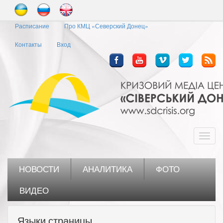
Перейти
к
Расписание
Про КМЦ «Северский Донец»
основному
содержанию
Контакты
Вход
Toggl
navig
НОВОСТИ
АНАЛИТИКА
ФОТО
ВИДЕО
Языки страницы