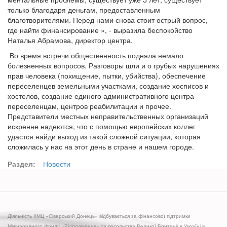
только благодаря деньгам, предоставленным
благотворителями. Перед нами снова стоит острый вопрос,
где найти финансирование », - выразила беспокойство
Наталья Абрамова, директор центра.
Во время встречи общественность подняла немало
болезненных вопросов. Разговоры шли и о грубых нарушениях
прав человека (похищение, пытки, убийства), обеспечение
переселенцев земельными участками, создание хосписов и
хостелов, создание единого административного центра
переселенцам, центров реабилитации и прочее.
Представители местных неправительственных организаций
искренне надеются, что с помощью европейских коллег
удастся найди выход из такой сложной ситуации, которая
сложилась у нас на этот день в стране и нашем городе.
Раздел:
Новости
Діяльність КМЦ «Сіверський Донець» відбувається за фінансової підтримки
Міжнародного фонду «Відродження» та посольства Великої Британії в Україні в