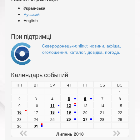
Українська
Русский
English
При підтримці
Сєверодонецьк-online: новини, афіша,
оголошення, каталог, довідка, погода.
Календарь событий
ПН
ВТ
СР
ЧТ
ПТ
СБ
ВС
1
5
6
2
3
4
7
8
11
12
9
10
13
14
15
16
18
19
17
20
21
22
26
27
23
24
25
28
29
31
30
Липень 2018