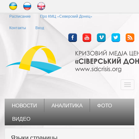
Перейти
к
Расписание
Про КМЦ «Северский Донец»
основному
содержанию
Контакты
Вход
Toggl
navig
НОВОСТИ
АНАЛИТИКА
ФОТО
ВИДЕО
Языки страницы