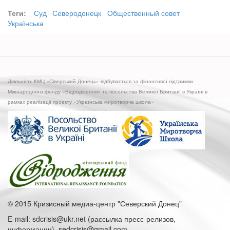
Теги:
Суд
Северодонецк
Общественный совет
Українська
Діяльність КМЦ «Сіверський Донець» відбувається за фінансової підтримки
Міжнародного фонду «Відродження» та посольства Великої Британії в Україні в
рамках реалізації проекту «Українська миротворча школа»
© 2015 Кризисный медиа-центр "Северский Донец"
E-mail: sdcrisis@ukr.net (рассылка пресс-релизов,
информации), sedcrisis@gmail.com