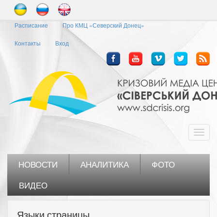
Перейти
к
Расписание
Про КМЦ «Северский Донец»
основному
содержанию
Контакты
Вход
Toggl
navig
НОВОСТИ
АНАЛИТИКА
ФОТО
ВИДЕО
Языки страницы