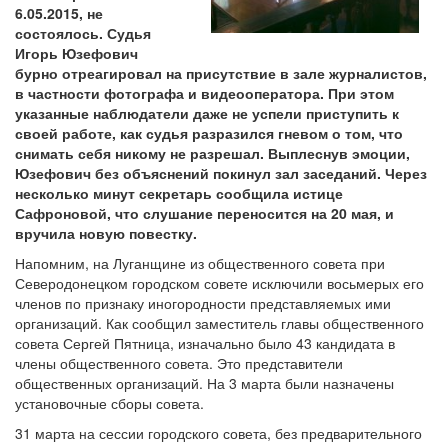
6.05.2015, не
состоялось. Судья
Игорь Юзефович
бурно отреагировал на присутствие в зале журналистов,
в частности фотографа и видеооператора. При этом
указанные наблюдатели даже не успели приступить к
своей работе, как судья разразился гневом о том, что
снимать себя никому не разрешал. Выплеснув эмоции,
Юзефович без объяснений покинул зал заседаний. Через
несколько минут секретарь сообщила истице
Сафроновой, что слушание переносится на 20 мая, и
вручила новую повестку.
Напомним, на Луганщине из общественного совета при
Северодонецком городском совете исключили восьмерых его
членов по признаку иногородности представляемых ими
организаций. Как сообщил заместитель главы общественного
совета Сергей Пятница, изначально было 43 кандидата в
члены общественного совета. Это представители
общественных организаций. На 3 марта были назначены
установочные сборы совета.
31 марта на сессии городского совета, без предварительного