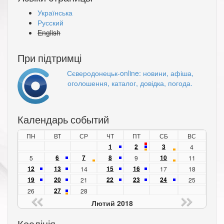
Українська
Русский
English
При підтримці
Сєверодонецьк-online: новини, афіша,
оголошення, каталог, довідка, погода.
Календарь событий
ПН
ВТ
СР
ЧТ
ПТ
СБ
ВС
1
2
3
4
6
7
8
10
5
9
11
12
13
15
16
14
17
18
19
20
22
23
24
21
25
27
26
28
Лютий 2018
Коаліція