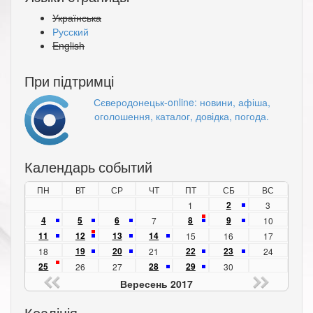
Українська
Русский
English
При підтримці
Сєверодонецьк-online: новини, афіша,
оголошення, каталог, довідка, погода.
Календарь событий
ПН
ВТ
СР
ЧТ
ПТ
СБ
ВС
2
1
3
4
5
6
8
9
7
10
11
12
13
14
15
16
17
19
20
22
23
18
21
24
25
28
29
26
27
30
Вересень 2017
Коаліція