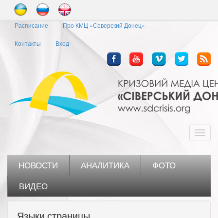
Перейти
к
Расписание
Про КМЦ «Северский Донец»
основному
содержанию
Контакты
Вход
Toggl
navig
НОВОСТИ
АНАЛИТИКА
ФОТО
ВИДЕО
Языки страницы