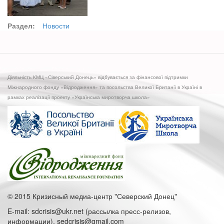
Раздел:
Новости
Діяльність КМЦ «Сіверський Донець» відбувається за фінансової підтримки
Міжнародного фонду «Відродження» та посольства Великої Британії в Україні в
рамках реалізації проекту «Українська миротворча школа»
© 2015 Кризисный медиа-центр "Северский Донец"
E-mail: sdcrisis@ukr.net (рассылка пресс-релизов,
информации), sedcrisis@gmail.com