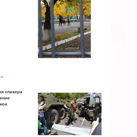
о»
ия спикера
жение
ное