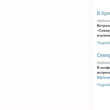
В Кри
Опублико
Встреч
«Север
изучен
Подроб
Cеве
Опублико
В конф
встреч
Шульма
Подроб