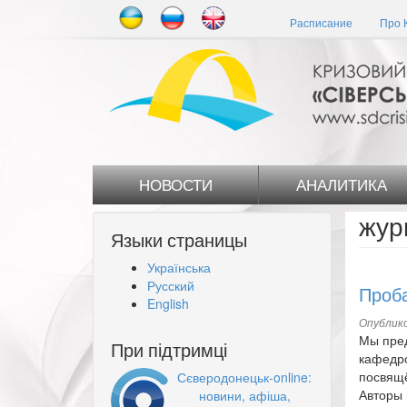
Перейти
Расписание
Про 
к
основному
содержанию
НОВОСТИ
АНАЛИТИКА
жур
Языки страницы
Українська
Русский
Проба
English
Опублико
Мы пред
При підтримці
кафедро
посвящё
Сєверодонецьк-online:
Авторы 
новини, афіша,