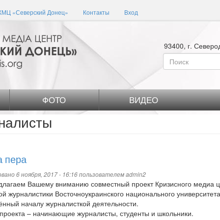
КМЦ «Северский Донец»
Контакты
Вход
93400, г. Северо
Форма
поиска
Поиск
ФОТО
ВИДЕО
налисты
 пера
вано 6 ноября, 2017 - 16:16 пользователем
admin2
лагаем Вашему вниманию совместный проект Кризисного медиа ц
й журналистики Восточноукраинского национального университета
нный началу журналисткой деятельности.
проекта – начинающие журналисты, студенты и школьники.