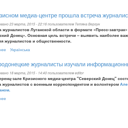
гостях
у
зисном медиа-центре прошла встреча журнали
батальона
«Торнадо»
вано 23 марта, 2015 - 22:16 пользователем
Тетяна Вергун
а журналистов Луганской области в формате «Пресс-завтрак»
ский Донец». Основная цель встречи – выявить наиболее в
ия журналистов и общественности.
нее
о
Українська
В
Кризисном
родонецкие журналисты изучали информационн
медиа-
центре
вано 18 марта, 2015 - 14:40 пользователем
editor
прошла
еренц-зале Кризисного медиа-центра "Северский Донец" сост
встреча
а журналистов с военным корреспондентом и волонтером
Але
журналистов
ном.
Луганщины
нее
о
Cеверодонецкие
журналисты
изучали
информационные
войны