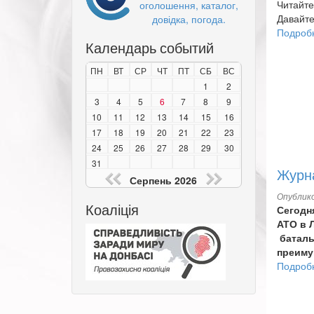
Читайте
оголошення, каталог,
Давайте
довідка, погода.
Подроб
Календарь событий
ПН
ВТ
СР
ЧТ
ПТ
СБ
ВС
1
2
3
4
5
6
7
8
9
10
11
12
13
14
15
16
17
18
19
20
21
22
23
24
25
26
27
28
29
30
31
Журна
Серпень 2026
Опублико
Коаліція
Сегодн
АТО в 
баталь
преиму
Подроб