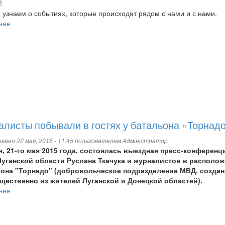
!
 узнаем о событиях, которые происходят рядом с нами и с нами.
нее
о
Проба
пера
листы побывали в гостях у батальона «Торнад
вано 22 мая, 2015 - 11:45 пользователем
Адміністратор
я, 21-го мая 2015 года, состоялась выездная пресс-конференц
Луганской области Руслана Ткачука и журналистов в располо
она "Торнадо" (добровольческое подразделение МВД, создан
щественно из жителей Луганской и Донецкой областей).
нее
о
Журналисты
побывали
в