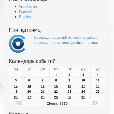
Українська
Русский
English
При підтримці
Сєверодонецьк-online: новини, афіша,
оголошення, каталог, довідка, погода.
Календарь событий
ПН
ВТ
СР
ЧТ
ПТ
СБ
ВС
1
2
3
4
5
6
7
8
9
10
11
12
13
14
15
16
17
18
19
20
21
22
23
24
25
26
27
28
29
30
31
Січень 1970
Коаліція