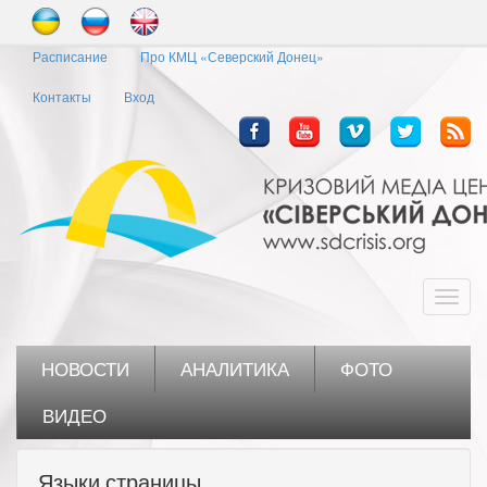
Перейти
к
Расписание
Про КМЦ «Северский Донец»
основному
содержанию
Контакты
Вход
Toggl
navig
НОВОСТИ
АНАЛИТИКА
ФОТО
ВИДЕО
Языки страницы