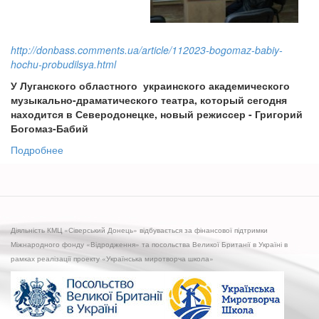
http://donbass.comments.ua/article/112023-bogomaz-babiy-
hochu-probudilsya.html
У Луганского областного украинского академического
музыкально-драматического театра, который сегодня
находится в Северодонецке, новый режиссер - Григорий
Богомаз-Бабий
Подробнее
о
Интервью:
Богомаз-
Бабий:
Хочу,
чтобы
Діяльність КМЦ «Сіверський Донець» відбувається за фінансової підтримки
пробудился
Міжнародного фонду «Відродження» та посольства Великої Британії в Україні в
патриотизм
рамках реалізації проекту «Українська миротворча школа»
творческих
северодончан