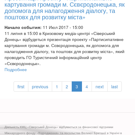
роботи
картування громади м. Сєвєродонецька, як
Ресурсного
допомога для налагодження діалогу, та
центру
поштовх для розвитку міста»
сприяння
розвитку
Начало события:
11 Июл 2017 - 15:00
місцевої
11 липня в 15:00 в Кризовому медіа-центрі «Сіверський
демократії
Донець» відбудеться презентація проекту «Партисипативне
на
картування громади м. Сєвєродонецька, як допомога для
сході
налагодження діалогу, та поштовх для розвитку міста», який
України
проводить ГО Туристичний інформаційний центр
«Сєвєродонецьк».
Подробнее
о
Презентація
проекту
first
previous
1
2
3
4
next
last
«Партисипативне
картування
громади
м.
Сєвєродонецька,
як
допомога
Діяльність КМЦ «Сіверський Донець» відбувається за фінансової підтримки
для
Міжнародного фонду «Відродження» та посольства Великої Британії в Україні в