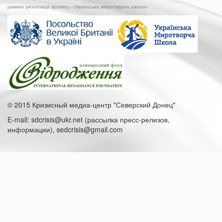
налагодження
рамках реалізації проекту «Українська миротворча школа»
діалогу,
та
поштовх
для
розвитку
міста»
© 2015 Кризисный медиа-центр "Северский Донец"
E-mail: sdcrisis@ukr.net (рассылка пресс-релизов,
информации), sedcrisis@gmail.com