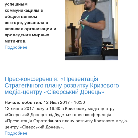
успешным
коммуникациям в
общественном
секторе, узнавала о
нюансах организации и
проведения мирных
митингов.
Подробнее
о
Тренинг
по
проведению
кампаний
Прес-конференція: «Презентація
адвокаси
Стратегічного плану розвитку Кризового
состоялся
медіа-центру «Сіверський Донець»
в
Северодонецком
Начало события:
12 Июл 2017 - 16:30
кризисном
12 липня 2017 року о 16.30 в Кризовому медіа-центру
медиа-
«Сіверський Донець» відбудеться прес-конференція
центре
«Презентація Стратегічного плану розвитку Кризового медіа-
«Северский
центру «Сіверський Донець».
Донец»
Подробнее
о