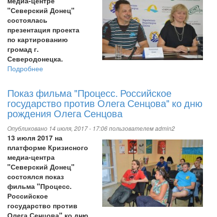
медиа-центре
пам'яті
"Северский Донец"
загиблих
состоялась
в
презентация проекта
Іловайському
по картированию
котлі
громад г.
Северодонецка.
Подробнее
о
Презентация
проекта
Показ фильма "Процесс. Российское
по
государство против Олега Сенцова" ко дню
картированию
рождения Олега Сенцова
громад
города
Опубликовано 14 июля, 2017 - 17:06 пользователем
admin2
Северодонецка
13 июля 2017 на
платформе Кризисного
медиа-центра
"Северский Донец"
состоялся показ
фильма "Процесс.
Российское
государство против
Олега Сенцова" ко дню