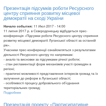
Прес-
конференція:
Презентація підсумків роботи Ресурсного
«Презентація
центру сприяння розвитку місцевої
Стратегічного
демократії на сході України
плану
розвитку
Начало события:
11 Июл 2017 - 14:00
Кризового
11 липня 2017 р. в Сєвєродонецьку відбудеться прес-
медіа-
конференція «Підсумки роботи Ресурсного центру сприяння
центру
розвитку місцевої демократії Луганської області за останній
«Сіверський
рік».
Донець»
Учасники прес-конференції ознайомляться з результатами
діяльності Ресурсного центру по напрямкам:
- аналіз та висновки за підсумками річної роботи;
- стан регламентації форм механізмів участі громадян в
регіоні;
- практичні можливості представлення інтересів громад та їх
залучення до реформ в Луганської області;
- особливості процесу добровільного об’єднання
територіальних громад;
Подробнее
о
Презентація
підсумків
Презентація проекту «Партисипативне