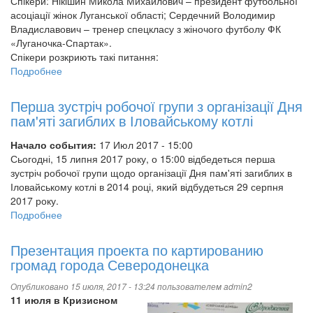
Спікери: Нікішин Микола Михайлович – президент футбольної
асоціації жінок Луганської області; Сердечний Володимир
Владиславович – тренер спецкласу з жіночого футболу ФК
«Луганочка-Спартак».
Спікери розкриють такі питання:
Подробнее
о
Презентація
на
Перша зустріч робочої групи з організації Дня
тему:
пам'яті загиблих в Іловайському котлі
«Відкриття
спецкласу
Начало события:
17 Июл 2017 - 15:00
робочого
Сьогодні, 15 липня 2017 року, о 15:00 відбедеться перша
ФК
зустріч робочої групи щодо організації Дня пам'яті загиблих в
«Луганочка-
Іловайському котлі в 2014 році, який відбудеться 29 серпня
Спартак»
2017 року.
Подробнее
о
Перша
зустріч
Презентация проекта по картированию
робочої
громад города Северодонецка
групи
з
Опубликовано 15 июля, 2017 - 13:24 пользователем
admin2
організації
11 июля в Кризисном
Дня