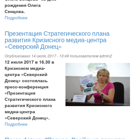
рождения Олега
Сенцова.
Подробнее
о
Показ
фильма
Презентация Стратегического плана
"Процесс.
развития Кризисного медиа-центра
Российское
«Северский Донец»
государство
против
Опубликовано 14 июля, 2017 - 10:49 пользователем
admin2
Олега
12 июля 2017 в 16.30 в
Сенцова"
Кризисном медиа-
ко
центра «Северский
дню
Донец» состоялась
рождения
пресс-конференция
Олега
«Презентация
Сенцова
Стратегического плана
развития Кризисного
медиа-центра
«Северский Донец».
Подробнее
о
Презентация
Стратегического