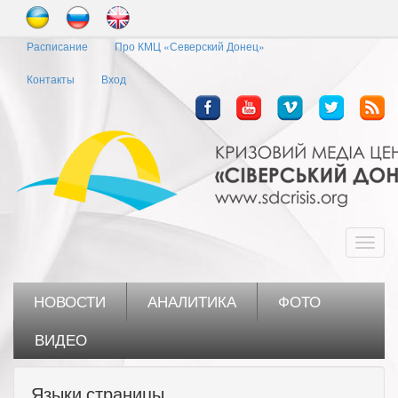
Перейти
к
Расписание
Про КМЦ «Северский Донец»
основному
содержанию
Контакты
Вход
Toggl
navig
НОВОСТИ
АНАЛИТИКА
ФОТО
ВИДЕО
Языки страницы