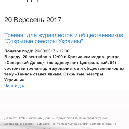
20 Вересень 2017
Тренинг для журналистов и общественников:
"Открытые реестры Украины"
Початок події:
20/09/2017 - 12:00
В среду, 20 сентября в 12:00 в Кризисном медиа-центре
«Северский Донец» (по адресу пр-т Центральный, 54)
состоится тренинг для журналистов и общественников на
тему «Тайное станет явным. Открытые реестры
Украины».
Читати далі
про
Тренинг
для
журналистов
и
общественников:
Діяльність КМЦ «Сіверський Донець» відбувається за фінансової підтримки
"Открытые
Міжнародного фонду «Відродження» та посольства Великої Британії в Україні в
реестры