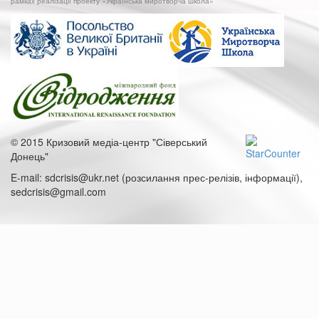
рамках реалізації проекту «Українська миротворча школа»
Украины"
© 2015 Кризовий медіа-центр "Сіверський
Донець"
E-mail: sdcrisis@ukr.net (розсилання прес-релізів, інформації),
sedcrisis@gmail.com