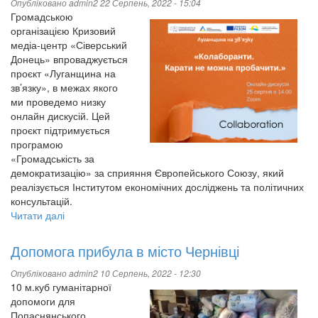
до
Опубліковано
admin2
22 Серпень, 2022 - 15:04
співпраці
Громадською
організацією Кризовий
медіа-центр «Сіверський
Донець» впроваджується
проєкт «Луганщина на
зв’язку», в межах якого
ми проведемо низку
онлайн дискусій. Цей
проєкт підтримується
програмою
«Громадськість за
демократизацію» за сприяння Європейського Союзу, який
реалізується Інститутом економічних досліджень та політичних
консультацій.
Читати далі
про
"Колаборанти.
Карати
Допомога прибула в місто Чернівці
не
можна
Опубліковано
admin2
10 Серпень, 2022 - 12:30
пробачити."
10 м.куб гуманітарної
-
допомоги для
онлайн-
Попаснянського