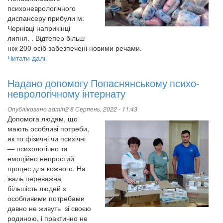
дискусія
психоневрологічного
диспансеру прибули м.
Чернівці наприкінці
липня. . Відтепер більш
ніж 200 осіб забезпечені новими речами.
Читати далі
про
Допомога
прибула
Надано допомогу Попаснянському психо-
в
неврологічному інтернату
місто
Чернівці
Опубліковано
admin2
8 Серпень, 2022 - 11:43
Допомога людям, що
мають особливі потреби,
як то фізичні чи психічні
— психологічно та
емоційно непростий
процес для кожного. На
жаль переважна
більшість людей з
особливими потребами
давно не живуть зі своєю
родиною, і практично не