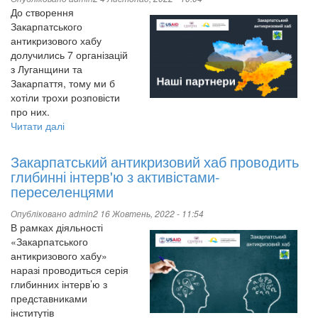
тут
До створення
і
Закарпатського
зараз,
антикризового хабу
не
долучились 7 організацій
треба
з Луганщини та
чекати
Закарпаття, тому ми б
звільнення
хотіли трохи розповісти
міст,
про них.
щоб
Читати далі
про
жити
Про
партнерів
Закарпатський антикризовий хаб проводить
Закарпатського
глибинні інтерв'ю з активістами-
антикризового
переселенцями
Хабу
Опубліковано
admin2
16 Жовтень, 2022 - 11:54
В рамках діяльності
«Закарпатського
антикризового хабу»
наразі проводиться серія
глибинних інтерв’ю з
представниками
інститутів