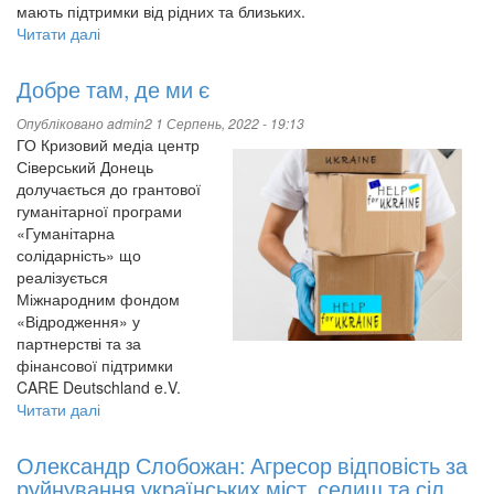
мають підтримки від рідних та близьких.
Читати далі
про
Надано
допомогу
Добре там, де ми є
Попаснянському
психо-
Опубліковано
admin2
1 Серпень, 2022 - 19:13
неврологічному
ГО Кризовий медіа центр
інтернату
Сіверський Донець
долучається до грантової
гуманітарної програми
«Гуманітарна
солідарність» що
реалізується
Міжнародним фондом
«Відродження» у
партнерстві та за
фінансової підтримки
CARE Deutschland e.V.
Читати далі
про
Добре
там,
Олександр Слобожан: Агресор відповість за
де
руйнування українських міст, селищ та сіл