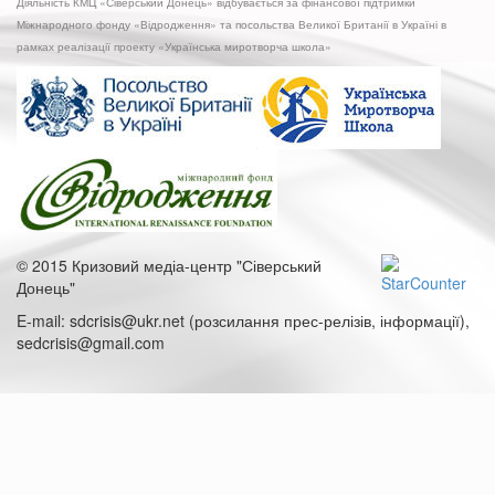
Діяльність КМЦ «Сіверський Донець» відбувається за фінансової підтримки
Міжнародного фонду «Відродження» та посольства Великої Британії в Україні в
рамках реалізації проекту «Українська миротворча школа»
© 2015 Кризовий медіа-центр "Сіверський
Донець"
E-mail: sdcrisis@ukr.net (розсилання прес-релізів, інформації),
sedcrisis@gmail.com