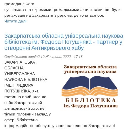
громадянського
суспільства та окремими громадськими активістами, що були
релаковані на Закарпаття з регіонів, де точаться бої.
Читати далі
про
Закарпатський
антикризовий
Закарпатська обласна універсальна наукова
хаб
бібліотека ім. Федора Потушняка - партнер у
проводить
створенні Антикризового хабу
глибинні
інтерв'ю
Опубліковано
admin2
10 Жовтень, 2022 - 17:18
з
ЗАКАРПАТСЬКА
активістами-
ОБЛАСНА
переселенцями
УНІВЕРСАЛЬНА
НАУКОВА БІБЛІОТЕКА
ІМЕНІ ФЕДОРА
ПОТУШНЯКА, яка
гостинно прийняла до
себе Закарпатський
антикризовий хаб, не
тільки головний заклад у
сфері бібліотечно-
інформаційного обслуговування населення Закарпатської