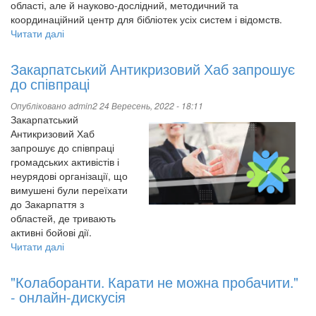
області, але й науково-дослідний, методичний та
координаційний центр для бібліотек усіх систем і відомств.
Читати далі
про
Закарпатська
обласна
Закарпатський Антикризовий Хаб запрошує
універсальна
до співпраці
наукова
бібліотека
Опубліковано
admin2
24 Вересень, 2022 - 18:11
ім.
Закарпатський
Федора
Антикризовий Хаб
Потушняка
запрошує до співпраці
-
громадських активістів і
партнер
неурядові організації, що
у
вимушені були переїхати
створенні
до Закарпаття з
Антикризового
областей, де тривають
хабу
активні бойові дії.
Читати далі
про
Закарпатський
Антикризовий
"Колаборанти. Карати не можна пробачити."
Хаб
- онлайн-дискусія
запрошує