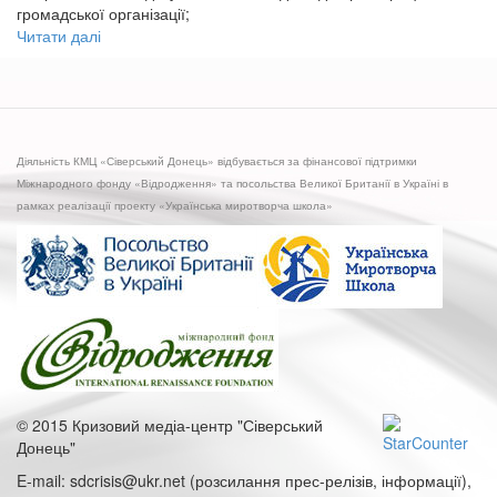
громадської організації;
Читати далі
про
Семінар-
тренінг
для
громадських
активістів
Діяльність КМЦ «Сіверський Донець» відбувається за фінансової підтримки
«Порядок
Міжнародного фонду «Відродження» та посольства Великої Британії в Україні в
створення,
рамках реалізації проекту «Українська миротворча школа»
реєстрації
та
організаційний
розвиток
громадської
організації»
© 2015 Кризовий медіа-центр "Сіверський
Донець"
E-mail: sdcrisis@ukr.net (розсилання прес-релізів, інформації),