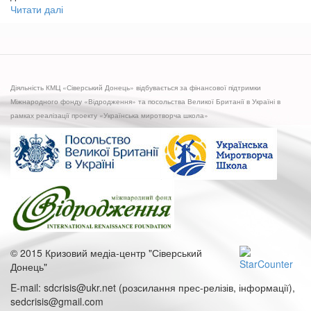
Читати далі
про
Громадське
обговорення
Стратегії
Клубу
«Ефективне
Діяльність КМЦ «Сіверський Донець» відбувається за фінансової підтримки
місто»
Міжнародного фонду «Відродження» та посольства Великої Британії в Україні в
з
рамках реалізації проекту «Українська миротворча школа»
вирішення
проблеми
доріг
у
м.
Сєвєродонецьк
© 2015 Кризовий медіа-центр "Сіверський
Донець"
E-mail: sdcrisis@ukr.net (розсилання прес-релізів, інформації),
sedcrisis@gmail.com