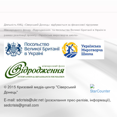
Прес-
конференція
на
тему:
2018:
Діяльність КМЦ «Сіверський Донець» відбувається за фінансової підтримки
Перемоги
Міжнародного фонду «Відродження» та посольства Великої Британії в Україні в
та
рамках реалізації проекту «Українська миротворча школа»
поразки
в
боротьбі
за
права
переселенців.
Рейтинг
програми
«Радник
з
© 2015 Кризовий медіа-центр "Сіверський
питань
Донець"
ВПО»
E-mail: sdcrisis@ukr.net (розсилання прес-релізів, інформації),
sedcrisis@gmail.com