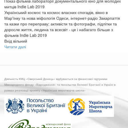
Показ фільмів лабораторії документального кіно для молодих
митців Indie Lab 2019
Український космос та космос власних спогадів, вікно в
Мар'їнку та нова міфологія Одеси, інтернет-радіо Закарпаття
та казки про переправу; активісти та фотографи, підлітки та
доросле життя, людина та всесвіт - це і набагато більше з
фільмів Indie Lab 2019
Вхід вільний
Читати далі
про
Показ
фільмів
Indie
Lab
в
Діяльність КМЦ «Сіверський Донець» відбувається за фінансової підтримки
Лисичанську
Міжнародного фонду «Відродження» та посольства Великої Британії в Україні в
рамках реалізації проекту «Українська миротворча школа»