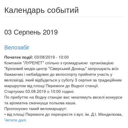
Календарь событий
03 Серпень 2019
Велозабіг
Початок події:
03/08/2019 - 10:00
Компанія "ЛУРЕНЕТ" спільно з громадською організацією
"Кризовий медіа-центр "Сіверський Донець" запрошують всіх
бажаючих і небайдужих до велоспорту прийняти участь у
велозаїзді, який відбудеться у суботу 3 серпня за традиційним
маршрутом від площі Перемоги до Водної станції.
Стартуємо 03.08.2019 о 10:00 годині.
По прибуттю на Водну станцію вас чекатимуть веселі конкурси
та ароматна смачнуща польова каша.
Пропонуємо такий веломаршрут:
• від площі Перемоги до перехрестя з вул. ім. Д.І. Менделєєва,
Читати далі
про
Велозабіг