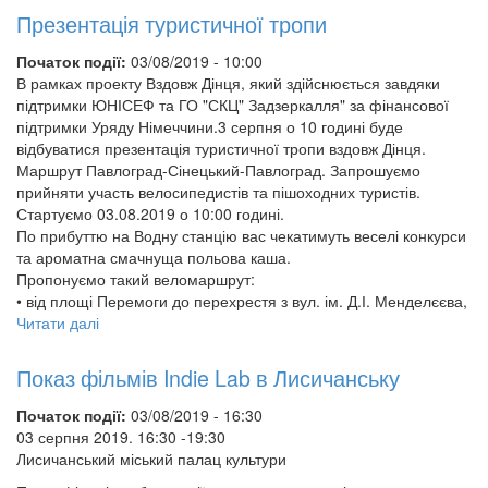
Презентація туристичної тропи
Початок події:
03/08/2019 - 10:00
В рамках проекту Вздовж Дінця, який здійснюється завдяки
підтримки ЮНІСЕФ та ГО "СКЦ" Задзеркалля" за фінансової
підтримки Уряду Німеччини.3 серпня о 10 годині буде
відбуватися презентація туристичної тропи вздовж Дінця.
Маршрут Павлоград-Сінецький-Павлоград. Запрошуємо
прийняти участь велосипедистів та пішоходних туристів.
Стартуємо 03.08.2019 о 10:00 годині.
По прибуттю на Водну станцію вас чекатимуть веселі конкурси
та ароматна смачнуща польова каша.
Пропонуємо такий веломаршрут:
• від площі Перемоги до перехрестя з вул. ім. Д.І. Менделєєва,
Читати далі
про
Презентація
туристичної
Показ фільмів Indie Lab в Лисичанську
тропи
Початок події:
03/08/2019 - 16:30
03 серпня 2019. 16:30 -19:30
Лисичанський міський палац культури