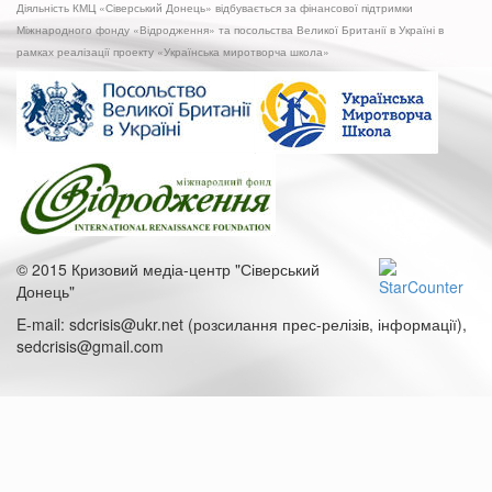
Діяльність КМЦ «Сіверський Донець» відбувається за фінансової підтримки
на
Міжнародного фонду «Відродження» та посольства Великої Британії в Україні в
великих
рамках реалізації проекту «Українська миротворча школа»
дорогах,
як
відбувається
і
чи
буде
воно
на
«маленьких
доріжках»?
© 2015 Кризовий медіа-центр "Сіверський
Донець"
E-mail: sdcrisis@ukr.net (розсилання прес-релізів, інформації),
sedcrisis@gmail.com