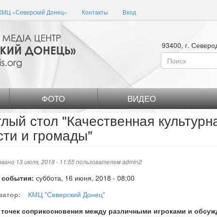
КМЦ «Северский Донец»
Контакты
Вход
93400, г. Северо
Форма
поиска
Поиск
ФОТО
ВИДЕО
глый стол "Качественная культурн
сти и громады"
вано 13 июля, 2018 - 11:55 пользователем
admin2
 события:
суббота, 16 июня, 2018 - 08:00
затор:
КМЦ "Северский Донец"
 точек соприкосновения между различными игроками и обсу