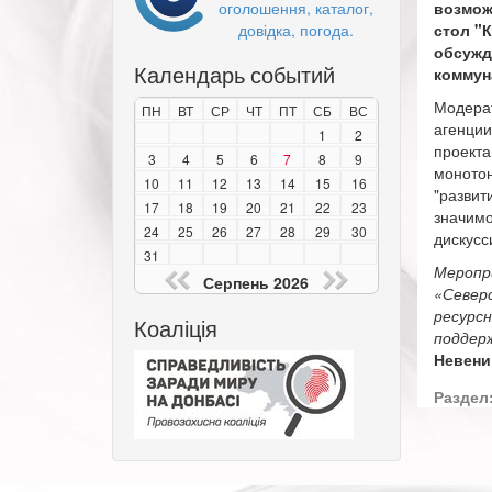
оголошення, каталог,
возмож
довідка, погода.
стол "
обсужд
Календарь событий
коммун
Модерат
ПН
ВТ
СР
ЧТ
ПТ
СБ
ВС
агенции
1
2
проекта
3
4
5
6
7
8
9
монотон
10
11
12
13
14
15
16
"развит
17
18
19
20
21
22
23
значимо
24
25
26
27
28
29
30
дискусс
31
Меропр
Серпень 2026
«Север
ресурс
Коаліція
поддер
Невениц
Раздел