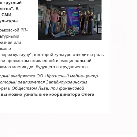
н круглый
ства". В
, СМИ,
ультуры.
рьковской PR-
льтурными
разная или
ков о
через культуру", в которой культуре отводится роль
были предметом оживленной и эмоциональной
ложила мостик для будущего сотрудничества.
орый внедряется ОО «Кризисный медиа-центр
который реализуется Западноукраинским
ры и Обществом Льва, при финансовой
ы можно узнать в ее координатора Олега