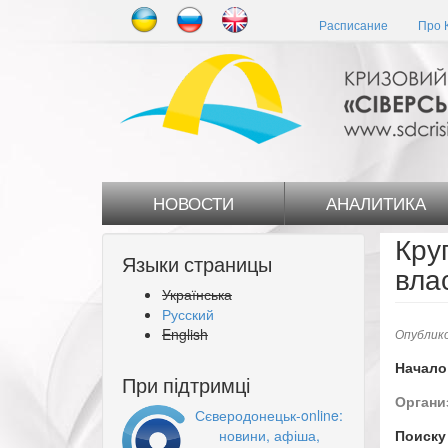
Перейти
Расписание
Про 
к
основному
содержанию
НОВОСТИ
АНАЛИТИКА
Кру
Языки страницы
вла
Українська
Русский
English
Опублико
Начало
При підтримці
Органи
Сєверодонецьк-online:
новини, афіша,
Поиску