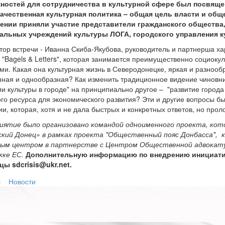
ностей для сотрудничества в культурной сфере был посвяще
Качественная культурная политика – общая цель власти и обще
ении приняли участие представители гражданского общества
альных учреждений культуры ЛОГА, городского управления к
ор встречи - Иванна Скиба-Якубова, руководитель и партнерша ха
 "Bagels & Letters", которая занимается преимущественно социоку
ми. Какая она культурная жизнь в Северодонецке, яркая и разнооб
ная и однообразная? Как изменить традиционное видение чиновни
ии культуры в городе" на принципиально другое – "развитие города 
го ресурса для экономического развития? Эти и другие вопросы 
ии, которая, хотя и не дала быстрых и конкретных ответов, но про
иятие было организовано командой одноименного проекта, кот
ский Донец» в рамках проекта "Общественный пояс Донбасса", 
ным центром в партнерстве с Центром Общественной адвокату
жке ЕС.
Дополнительную информацию по внедрению инициатив
ы sdcrisis@ukr.net.
:
Новости