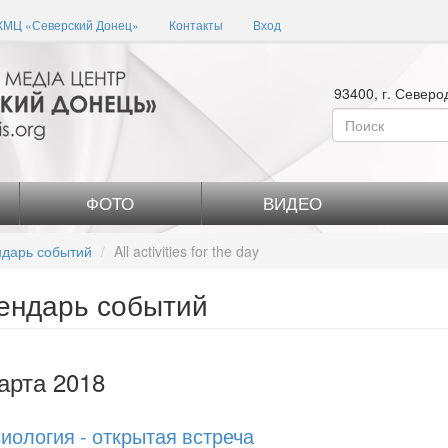
КМЦ «Северский Донец»
Контакты
Вход
93400, г. Северо
Форма
поиска
Поиск
ФОТО
ВИДЕО
дарь событий
All activities for the day
ендарь событий
арта 2018
иология - открытая встреча