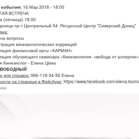
 события:
16 Мар 2018 - 18:00
ТАЯ ВСТРЕЧА
а (пятница) 18.00
онецк пр-т Центральный 54 Ресурсный Центр "Северский Донец"
мма:
 на вопросы
трация кинезиологических коррекций
нтация финансовой иргы «КАРМАН»
тация обучающего семинара «Кинезиология- свобода от аллергии»
 Кинезиолог - Елена Цёма
СВОБОДНЫЙ
 для справок:
066-119-34-56 Елена
ости на странице в Фейсбуке:
https://www.facebook.com/elena.tsom
нее
о
Кинезиология
-
открытая
встреча