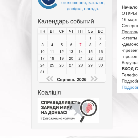
оголошення, каталог,
Начало
довідка, погода.
ОТКРЫ
16 март
Календарь событий
Северод
ПН
ВТ
СР
ЧТ
ПТ
СБ
ВС
Програ
-ответы
1
2
-демонс
3
4
5
6
7
8
9
-презе
10
11
12
13
14
15
16
-презен
17
18
19
20
21
22
23
Ведущая
24
25
26
27
28
29
30
ВХОД 
31
Телефон
Серпень 2026
Подробн
Подроб
Коаліція