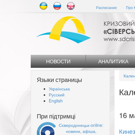
Перейти
Расписание
Про 
к
основному
содержанию
НОВОСТИ
АНАЛИТИКА
Кален
Языки страницы
Українська
Кал
Русский
English
16 м
При підтримці
Сєверодонецьк-online:
Кинез
новини, афіша,