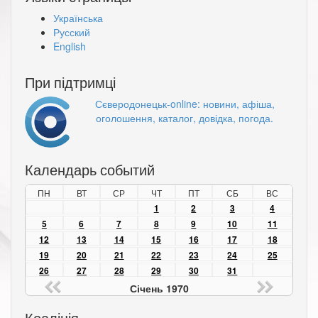
Українська
Русский
English
При підтримці
Сєверодонецьк-online: новини, афіша,
оголошення, каталог, довідка, погода.
Календарь событий
ПН
ВТ
СР
ЧТ
ПТ
СБ
ВС
1
2
3
4
5
6
7
8
9
10
11
12
13
14
15
16
17
18
19
20
21
22
23
24
25
26
27
28
29
30
31
Січень 1970
Коаліція