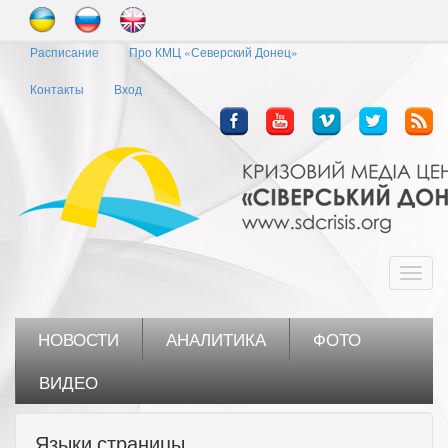
Перейти
к
Расписание
Про КМЦ «Северский Донец»
основному
содержанию
Контакты
Вход
Toggl
navig
НОВОСТИ
АНАЛИТИКА
ФОТО
ВИДЕО
Языки страницы