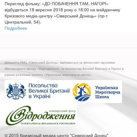
Перегляд фільму: «ДО ПОБАЧЕННЯ ТАМ, НАГОРI»
відбудеться 18 вересня 2018 року о 18:00 на майданчику
Кризового медіа-центру «Сіверський Донець» (пр-т
Центральний, 54).
Подробнее
о
Безкоштовний
кінопоказ
фільму
"До
побачення
Діяльність КМЦ «Сіверський Донець» відбувається за фінансової підтримки
там,
Міжнародного фонду «Відродження» та посольства Великої Британії в Україні в
нагорі"
рамках реалізації проекту «Українська миротворча школа»
© 2015 Кризисный медиа-центр "Северский Донец"