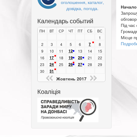
оголошення, каталог,
Начало
довідка, погода.
Запрошу
обговор
Календарь событий
Під час
ПН
ВТ
СР
ЧТ
ПТ
СБ
ВС
Громадя
Місце п
1
Подроб
7
2
3
4
5
6
8
12
9
10
11
13
14
15
17
19
20
16
18
21
22
24
26
27
23
25
28
29
31
30
Жовтень 2017
Коаліція