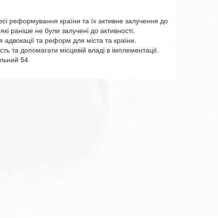
сі реформування країни та їх активне залучення до
кі раніше не були залучені до активності.
адвокації та реформ для міста та країни.
ь та допомагати місцевій владі в імплементації.
альний 54