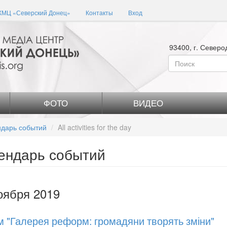
КМЦ «Северский Донец»
Контакты
Вход
93400, г. Северо
Форма
поиска
Поиск
ФОТО
ВИДЕО
дарь событий
All activities for the day
ендарь событий
оября 2019
 "Галерея реформ: громадяни творять зміни"