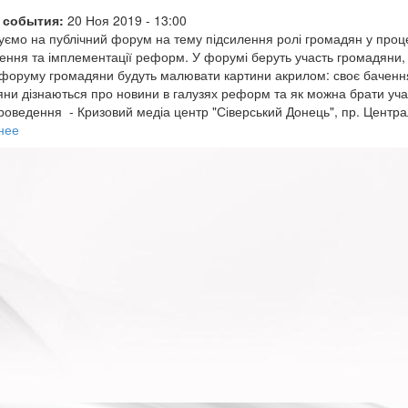
 события:
20 Ноя 2019 - 13:00
ємо на публічний форум на тему підсилення ролі громадян у проце
ення та імплементації реформ. У форумі беруть участь громадяни, я
 форуму громадяни будуть малювати картини акрилом: своє бачення 
ни дізнаються про новини в галузях реформ та як можна брати участ
роведення - Кризовий медіа центр "Сіверський Донець", пр. Центр
нее
о
Форум
"Галерея
реформ:
громадяни
творять
зміни"