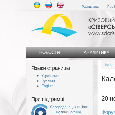
Перейти
Расписание
Про 
к
основному
содержанию
НОВОСТИ
АНАЛИТИКА
Кален
Языки страницы
Українська
Кал
Русский
English
20 н
При підтримці
Сєверодонецьк-online:
Форум
новини, афіша,