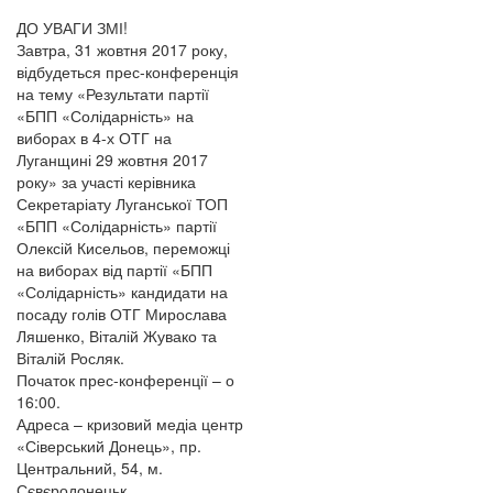
ДО УВАГИ ЗМІ!
Завтра, 31 жовтня 2017 року,
відбудеться прес-конференція
на тему «Результати партії
«БПП «Солідарність» на
виборах в 4-х ОТГ на
Луганщині 29 жовтня 2017
року» за участі керівника
Секретаріату Луганської ТОП
«БПП «Солідарність» партії
Олексій Кисельов, переможці
на виборах від партії «БПП
«Солідарність» кандидати на
посаду голів ОТГ Мирослава
Ляшенко, Віталій Жувако та
Віталій Росляк.
Початок прес-конференції – о
16:00.
Адреса – кризовий медіа центр
«Сіверський Донець», пр.
Центральний, 54, м.
Сєвєродонецьк.