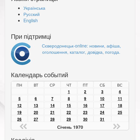
Українська
Русский
English
При підтримці
Сєверодонецьк-online: новини, афіша,
оголошення, каталог, довідка, погода.
Календарь событий
ПН
ВТ
СР
ЧТ
ПТ
СБ
ВС
1
2
3
4
5
6
7
8
9
10
11
12
13
14
15
16
17
18
19
20
21
22
23
24
25
26
27
28
29
30
31
Січень 1970
Коаліція