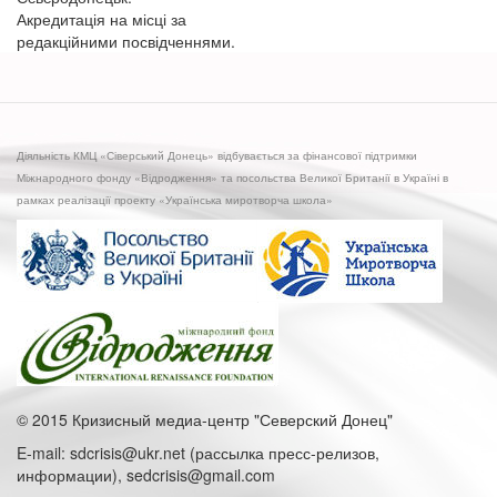
Акредитація на місці за
редакційними посвідченнями.
Діяльність КМЦ «Сіверський Донець» відбувається за фінансової підтримки
Міжнародного фонду «Відродження» та посольства Великої Британії в Україні в
рамках реалізації проекту «Українська миротворча школа»
© 2015 Кризисный медиа-центр "Северский Донец"
E-mail: sdcrisis@ukr.net (рассылка пресс-релизов,
информации), sedcrisis@gmail.com