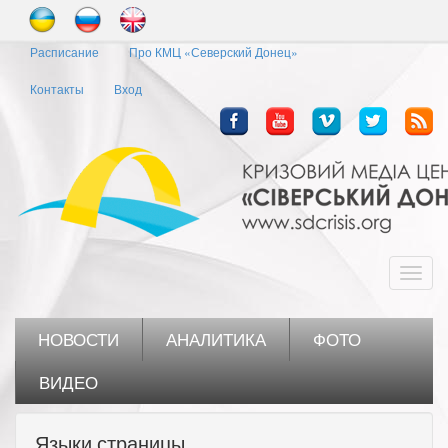
Перейти
к
Расписание
Про КМЦ «Северский Донец»
основному
содержанию
Контакты
Вход
Toggl
navig
НОВОСТИ
АНАЛИТИКА
ФОТО
ВИДЕО
Языки страницы