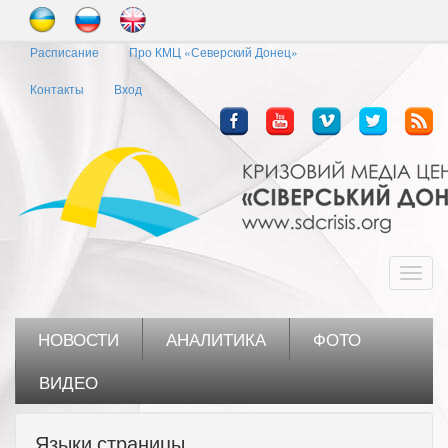
Перейти
к
Расписание
Про КМЦ «Северский Донец»
основному
содержанию
Контакты
Вход
Toggl
navig
НОВОСТИ
АНАЛИТИКА
ФОТО
ВИДЕО
Языки страницы