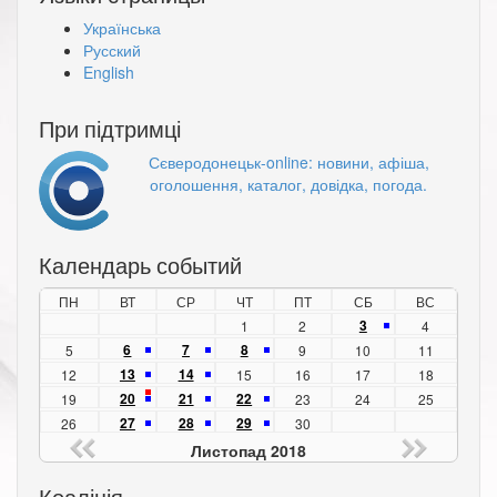
Українська
Русский
English
При підтримці
Сєверодонецьк-online: новини, афіша,
оголошення, каталог, довідка, погода.
Календарь событий
ПН
ВТ
СР
ЧТ
ПТ
СБ
ВС
3
1
2
4
6
7
8
5
9
10
11
13
14
12
15
16
17
18
20
21
22
19
23
24
25
27
28
29
26
30
Листопад 2018
Коаліція