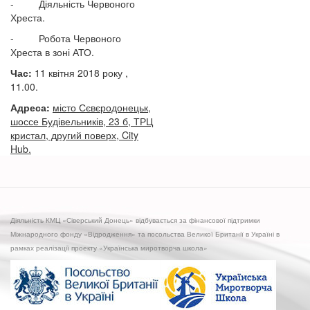
- Діяльність Червоного
Хреста.
- Робота Червоного
Хреста в зоні АТО.
Час:
11 квітня 2018 року ,
11.00.
Адреса:
місто Сєвєродонецьк,
шоссе Будівельників, 23 б, ТРЦ
кристал, другий поверх, City
Hub.
Діяльність КМЦ «Сіверський Донець» відбувається за фінансової підтримки
Міжнародного фонду «Відродження» та посольства Великої Британії в Україні в
рамках реалізації проекту «Українська миротворча школа»