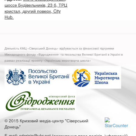
шоссе Будівельників, 23 б, ТРЦ
кристал, другий поверх, City
Hub.
Діяльність КМЦ «Сіверський Донець» відбувається за фінансової підтримки
Міжнародного фонду «Відродження» та посольства Великої Британії в Україні в
рамках реалізації проекту «Українська миротворча школа»
© 2015 Кризовий медіа-центр "Сіверський
Донець"
E-mail: sdcrisis@ukr.net (розсилання прес-релізів, інформації),