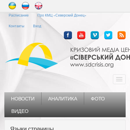
Перейти
к
Расписание
Про КМЦ «Северский Донец»
основному
содержанию
Контакты
Вход
Toggl
navig
НОВОСТИ
АНАЛИТИКА
ФОТО
ВИДЕО
Языки страницы