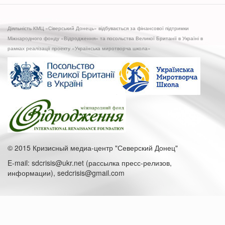
ЖКХ
Луганской
ОГА
Діяльність КМЦ «Сіверський Донець» відбувається за фінансової підтримки
рассказали
Міжнародного фонду «Відродження» та посольства Великої Британії в Україні в
о
рамках реалізації проекту «Українська миротворча школа»
причинах
повышения
тарифов
© 2015 Кризисный медиа-центр "Северский Донец"
E-mail: sdcrisis@ukr.net (рассылка пресс-релизов,
информации), sedcrisis@gmail.com