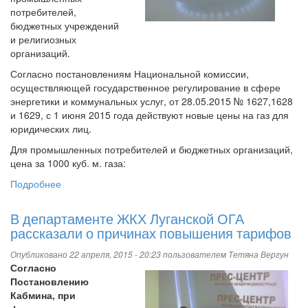
потребителей,
бюджетных учреждений
и религиозных
организаций.
Согласно постановлениям Национальной комиссии,
осуществляющей государственное регулирование в сфере
энергетики и коммунальных услуг, от 28.05.2015 № 1627,1628
и 1629, с 1 июня 2015 года действуют новые цены на газ для
юридических лиц.
Для промышленных потребителей и бюджетных организаций,
цена за 1000 куб. м. газа:
Подробнее
о
Снизилась
цена
В департаменте ЖКХ Луганской ОГА
на
рассказали о причинах повышения тарифов
природный
газ
Опубликовано 22 апреля, 2015 - 20:23 пользователем
Тетяна Вергун
для
Согласно
юридических
Постановлению
лиц
Кабмина, при