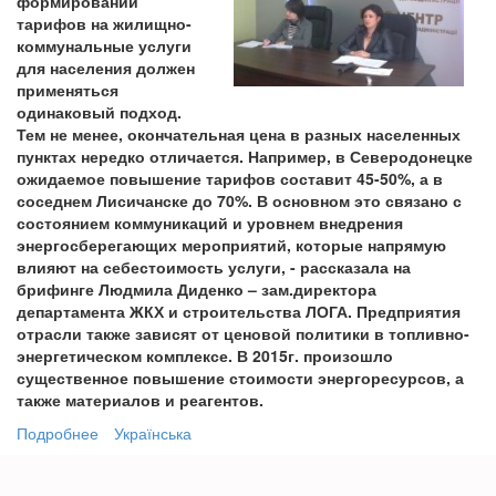
формировании
тарифов на жилищно-
коммунальные услуги
для населения должен
применяться
одинаковый подход.
Тем не менее, окончательная цена в разных населенных
пунктах нередко отличается. Например, в Северодонецке
ожидаемое повышение тарифов составит 45-50%, а в
соседнем Лисичанске до 70%. В основном это связано с
состоянием коммуникаций и уровнем внедрения
энергосберегающих мероприятий, которые напрямую
влияют на себестоимость услуги, - рассказала на
брифинге Людмила Диденко – зам.директора
департамента ЖКХ и строительства ЛОГА. Предприятия
отрасли также зависят от ценовой политики в топливно-
энергетическом комплексе. В 2015г. произошло
существенное повышение стоимости энергоресурсов, а
также материалов и реагентов.
Подробнее
о
Українська
В
департаменте