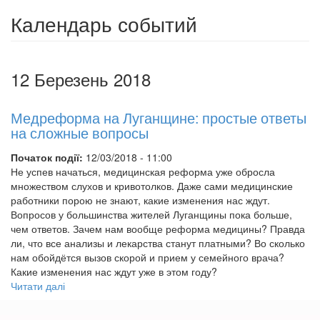
Календарь событий
12 Березень 2018
Медреформа на Луганщине: простые ответы
на сложные вопросы
Початок події:
12/03/2018 - 11:00
Не успев начаться, медицинская реформа уже обросла
множеством слухов и кривотолков. Даже сами медицинские
работники порою не знают, какие изменения нас ждут.
Вопросов у большинства жителей Луганщины пока больше,
чем ответов. Зачем нам вообще реформа медицины? Правда
ли, что все анализы и лекарства станут платными? Во сколько
нам обойдётся вызов скорой и прием у семейного врача?
Какие изменения нас ждут уже в этом году?
Читати далі
про
Медреформа
на