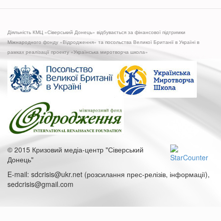
Луганщине:
простые
ответы
Діяльність КМЦ «Сіверський Донець» відбувається за фінансової підтримки
на
Міжнародного фонду «Відродження» та посольства Великої Британії в Україні в
сложные
рамках реалізації проекту «Українська миротворча школа»
вопросы
© 2015 Кризовий медіа-центр "Сіверський
Донець"
E-mail: sdcrisis@ukr.net (розсилання прес-релізів, інформації),
sedcrisis@gmail.com