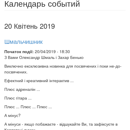
Календарь событий
20 Квітень 2019
Шмальчишник
Початок події:
20/04/2019 - 18:30
З Вами Олександр Шмаль і Захар Бенько
Виключно ексклюзивна новинка для посвячених і поки не-до-
посвячених.
Ефектний і креативний інтерактив ...
Плюс адреналін ...
Плюс гітара ...
Плюс ... Плюс ... Плюс ...
А мінус?
А мінуси - якщо побажаєте - відшукайте Ви, та зафіксуєте в
Картотеці думок.