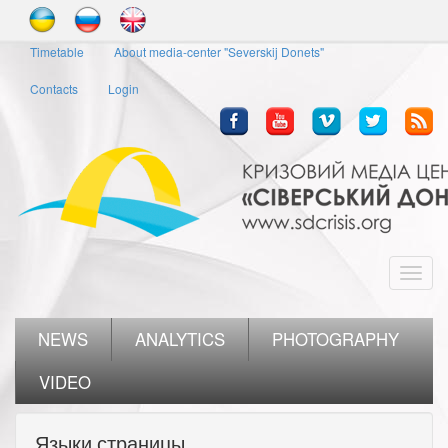
Skip
to
Timetable
About media-center "Severskij Donets"
main
content
Contacts
Login
Toggl
navig
NEWS
ANALYTICS
PHOTOGRAPHY
VIDEO
Языки страницы