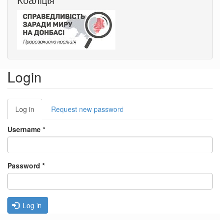
Login
Primary
Log in
(active
Request new password
tabs
tab)
Username
*
Password
*
Log in