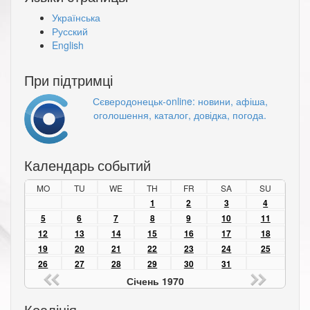
Українська
Русский
English
При підтримці
Сєверодонецьк-online: новини, афіша,
оголошення, каталог, довідка, погода.
Календарь событий
MO
TU
WE
TH
FR
SA
SU
1
2
3
4
5
6
7
8
9
10
11
12
13
14
15
16
17
18
19
20
21
22
23
24
25
26
27
28
29
30
31
Січень 1970
Коаліція