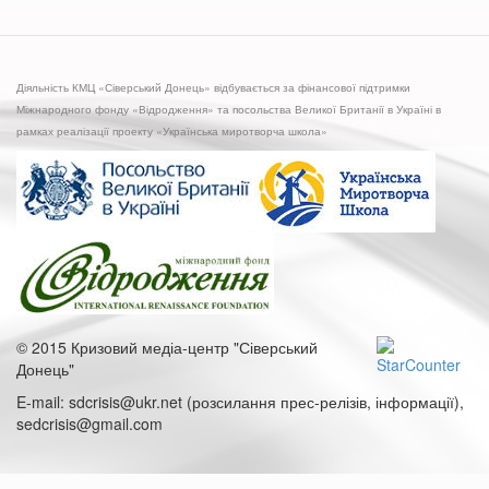
Діяльність КМЦ «Сіверський Донець» відбувається за фінансової підтримки
Міжнародного фонду «Відродження» та посольства Великої Британії в Україні в
рамках реалізації проекту «Українська миротворча школа»
© 2015 Кризовий медіа-центр "Сіверський
Донець"
E-mail: sdcrisis@ukr.net (розсилання прес-релізів, інформації),
sedcrisis@gmail.com