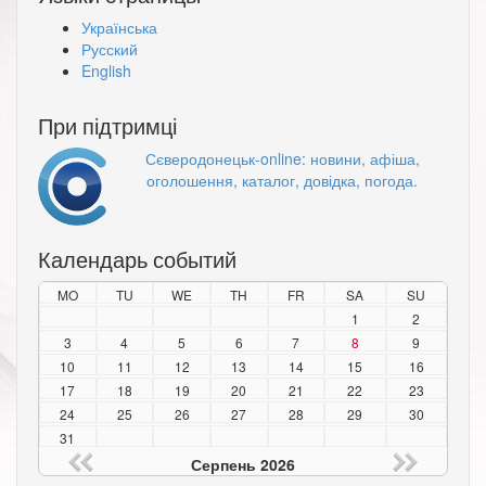
Українська
Русский
English
При підтримці
Сєверодонецьк-online: новини, афіша,
оголошення, каталог, довідка, погода.
Календарь событий
MO
TU
WE
TH
FR
SA
SU
1
2
3
4
5
6
7
8
9
10
11
12
13
14
15
16
17
18
19
20
21
22
23
24
25
26
27
28
29
30
31
Серпень 2026