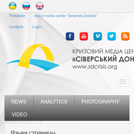
Skip
to
Timetable
About media-center "Severskij Donets"
main
content
Contacts
Login
Toggl
navig
NEWS
ANALYTICS
PHOTOGRAPHY
VIDEO
Языки страницы