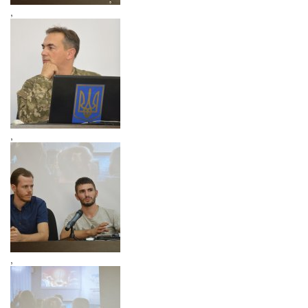
,
,
,