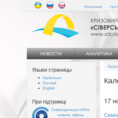
Перейти
Расписание
Про 
к
основному
содержанию
НОВОСТИ
АНАЛИТИКА
Кален
Языки страницы
Українська
Кал
Русский
English
17 н
При підтримці
Сєверодонецьк-online:
Семін
новини, афіша,