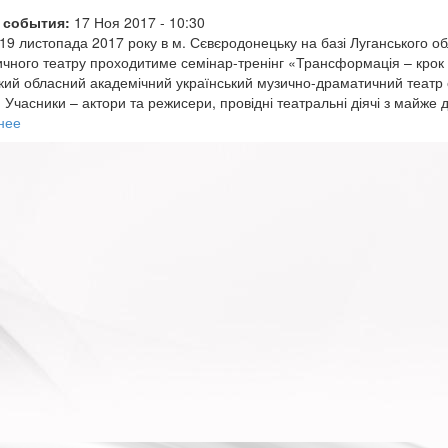
 события:
17 Ноя 2017 - 10:30
 19 листопада 2017 року в м. Сєвєродонецьку на базі Луганського о
чного театру проходитиме семінар-тренінг «Трансформація – крок в
кий обласний академічний український музично-драматичний театр с
 Учасники – актори та режисери, провідні театральні діячі з майже д
нее
о
Семінар-
тренінг
«Трансформація
–
крок
від
актора
до
режисера».