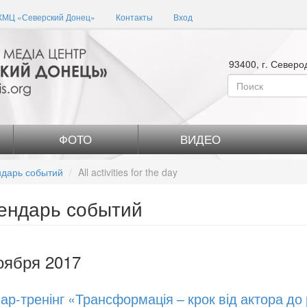
КМЦ «Северский Донец»
Контакты
Вход
93400, г. Северо
Форма
поиска
Поиск
ФОТО
ВИДЕО
дарь событий
All activities for the day
ендарь событий
оября 2017
ар-тренінг «Трансформація – крок від актора до