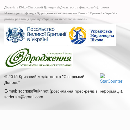
10
Діяльність КМЦ «Сіверський Донець» відбувається за фінансової підтримки
ключевых
Міжнародного фонду «Відродження» та посольства Великої Британії в Україні в
вопросов
рамках реалізації проекту «Українська миротворча школа»
© 2015 Кризовий медіа-центр "Сіверський
Донець"
E-mail: sdcrisis@ukr.net (розсилання прес-релізів, інформації),
sedcrisis@gmail.com