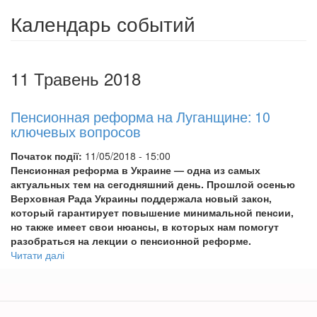
Календарь событий
11 Травень 2018
Пенсионная реформа на Луганщине: 10
ключевых вопросов
Початок події:
11/05/2018 - 15:00
Пенсионная реформа в Украине — одна из самых
актуальных тем на сегодняшний день. Прошлой осенью
Верховная Рада Украины поддержала новый закон,
который гарантирует повышение минимальной пенсии,
но также имеет свои нюансы, в которых нам помогут
разобраться на лекции о пенсионной реформе.
Читати далі
про
Пенсионная
реформа
на
Луганщине: