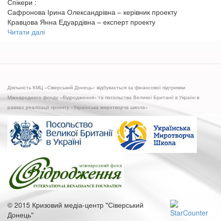
Спікери :
Сафронова Ірина Олександрівна – керівник проекту
Кравцова Янна Едуардівна – експерт проекту
Читати далі
про
Підсумкова
прес-
конференція
ГО
«Жінки
Діяльність КМЦ «Сіверський Донець» відбувається за фінансової підтримки
Луганщини»
Міжнародного фонду «Відродження» та посольства Великої Британії в Україні в
за
рамках реалізації проекту «Українська миротворча школа»
результатами
виконання
проекту
«Капітальні
витрати
Луганщини
–
під
контроль
громади»
© 2015 Кризовий медіа-центр "Сіверський
Донець"