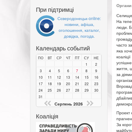
Органи
При підтримці
Селище 
Сєверодонецьк-online:
На тепе
новини, афіша,
люди. Б
оголошення, каталог,
проблем
довідка, погода.
громаду
часто з
Календарь событий
яка хоч
коаліці
ПО
ВТ
СР
ЧТ
ПТ
СУ
НЕ
успішне
1
2
життя, 
3
4
5
6
7
8
9
за діям
10
11
12
13
14
15
16
організа
17
18
19
20
21
22
23
Впровад
24
25
26
27
28
29
30
програм
31
дбайлив
Серпень 2026
демокра
Проект 
Коаліція
прагнен
За коро
майбутн