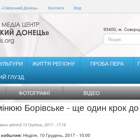
«Сіверський Донець»
Контакти
Вхід
93400, м. Сєвєрод
Пошукова
форма
Пошук
КУЛЬТУРИ
ЖИТТЯ РЕГІОНУ
ПРОБА ПЕРА
ИЙ ГЛУЗД.
ФОТОГРАФІЇ
ВІДЕО
мінюю Борівське - ще один крок до
овано
admin2
13 Грудень, 2017 - 17:16
 события:
Неділя, 10 Грудень, 2017 - 10:00