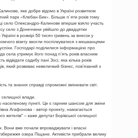
алинове, яке добре відомо в Україні розвитком
ий парк «Клебан-Бик». Більше п`яти років тому
ці село Олександро-Калинове вперше взяло участь
рсу село з Донеччини увійшло до двадцятки
країні в розмірі 50 тисяч гривень за внесок у
омчого візиту змогли поспілкуватися з мешканцями
 успіхи. Господарі поділилися інформацією про
да села утримує його понад п’ять років власним
відвідати садибу пані Зосі, яка кілька років
в, який розвиває невеличкий бізнес, пов’язаний з
ть та знання справді спроможні змінювати світ.
и селищної влади.
у населеному пункті. Це є гарним шансом для зміни
івна Агафонова - автор проекту, намагається
го жителів" – каже депутат Борівської селищної
. Вони вже почали впроваджувати і власні
узбережжя озера Піщане. Активісти прибрали велику