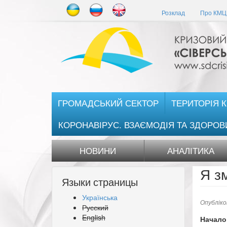
Перейти
Розклад
Про КМЦ 
до
основного
матеріалу
ГРОМАДСЬКИЙ СЕКТОР
ТЕРИТОРІЯ 
КОРОНАВІРУС. ВЗАЄМОДІЯ ТА ЗДОРОВ
НОВИНИ
АНАЛІТИКА
Я з
Языки страницы
Українська
Опублік
Русский
English
Начало