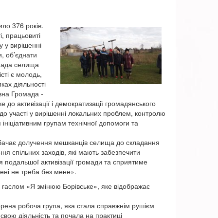
ло 376 років.
і, працьовиті
у у вирішенні
и, об’єднати
мада селища
сті є молодь,
ках діяльності
вна Громада -
до активізації і демократизації громадянського
до участі у вирішенні локальних проблем, контролю
ініціативним групам технічної допомоги та
дбачає долучення мешканців селища до складання
ння спільних заходів, які мають забезпечити
я подальшої активізації громади та сприятиме
ені не треба без мене».
д гаслом «Я змінюю Борівське», яке відображає
орена робоча група, яка стала справжнім рушієм
свою діяльність та почала на практиці