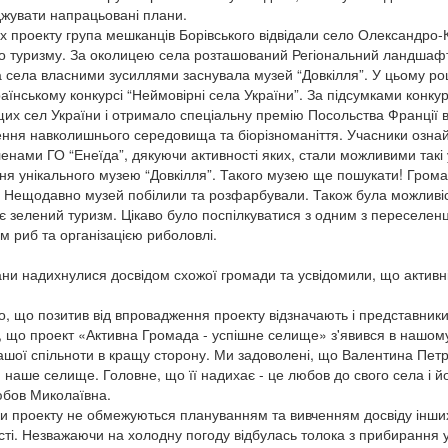
жувати напрацьовані плани.
х проекту група мешканців Борівського відвідали село Олександро-К
о туризму. За околицею села розташований Регіональний ландшафтн
 села власними зусиллями заснувала музей “Довкілля”. У цьому ро
раїнському конкурсі “Неймовірні села України”. За підсумками конку
их сел України і отримало спеціальну премію Посольства Франції в У
ння навколишнього середовища та біорізноманіття. Учасники ознай
ленами ГО “Енеїда”, дякуючи активності яких, стали можливими такі
ня унікального музею “Довкілля”. Такого музею ще пошукати! Грома
 Нещодавно музей побілили та розфарбували. Також була можливість 
є зелений туризм. Цікаво було поспілкуватися з одним з переселенці
м риб та організацією риболовлі.
ни надихнулися досвідом схожої громади та усвідомили, що активніс
, що позитив від впровадження проекту відзначають і представник
, що проект «Активна Громада - успішне селище» з'явився в нашом
ашої спільноти в кращу сторону. Ми задоволені, що Валентина Петр
 наше селище. Головне, що її надихає - це любов до свого села і йо
бов Миколаївна.
и проекту не обмежуються плануванням та вивченням досвіду інших
сті. Незважаючи на холодну погоду відбулась толока з прибирання 