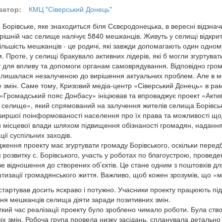
затор:
КМЦ "Сіверський Донець"
Борівське, яке знаходиться біля Сєвєродонецька, в вересні відзначи
рішній час селище налічує 5840 мешканців. Живуть у селищі відкрит
ільшість мешканців - це родичі, які завжди допомагають один одном
. Проте, у селищі бракувало активних лідерів, які б могли згуртуват
 для впливу та допомоги органам самоврядування. Відповідно гро
алишалася незалученою до вирішення актуальних проблем. Але в мі
е змін. Саме тому, Кризовий медіа-центр «Сіверський Донець» в рам
ї «Громадський пояс Донбасу» ініціював та впроваджує проект «Акти
 селище», який спрямований на залучення жителів селища Борівське 
ширшої поінформованості населення про їх права та можливості що
и місцевої влади шляхом підвищення обізнаності громадян, надання 
ції суспільних заходів.
ження проекту має згуртувати громаду Борівського, оскільки пере
 розвитку с. Борівського, участь у роботах по благоустрою, проведе
е відношення до створених об’єктів. Це стане одним з поштовхів дл
тизації громадянського життя. Важливо, щоб кожен зрозумів, що «м
стартував досить яскраво і потужно. Учасники проекту працюють пі
ня мешканців селища діяти заради позитивних змін.
ткий час реалізації проекту було зроблено чимало роботи. Була ств
іх змін. Робоча група провела низку засідань, спланувала детально 