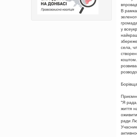
впровад
В рамка
зеленог
громада
у всеук
найкращ
збереже
села, ч
створен
коштом.
розвива
розводо
Борівща
Приємно
"Я рада
життя н
оживити
ради Лю
Учасник
активно