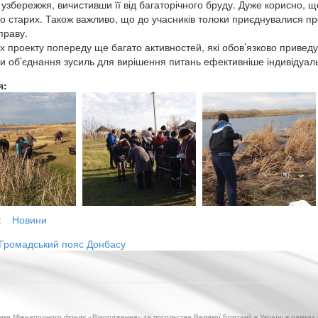
 узбережжя, вичистивши її від багаторічного бруду. Дуже корисно, 
о старих. Також важливо, що до учасників толоки приєднувалися про
праву.
х проекту попереду ще багато активностей, які обов’язково приведу
ки об’єднання зусиль для вирішення питань ефективніше індивідуаль
я:
:
Новини
Громадський пояс Донбасу
имки Міжнародного фонду «Відродження» та посольства Великої Британії в Україні в рамках