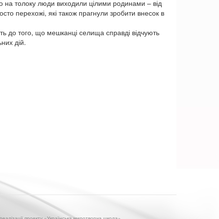
що на толоку люди виходили цілими родинами – від
сто перехожі, які також прагнули зробити внесок в
ть до того, що мешканці селища справді відчують
них дій.
 реалізації проекту «Українська миротворча школа»