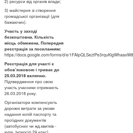
2) ресурси від органів влади;
3) майстерня зі створення
громадської організації (для
бажаючих).
Участь у заході
безкоштовна. Кількість
місць обмежена. Попередня
реєстрація за посиланням:
https://docs.google.com/forms/d/e/1FAIpQLSeztPe3rquKigWhaa
Реєстрація для участі є
обов’язковою і триває до
25.03.2018 включно.
Підтвердження про свою
участь учасники отримають
26.03.2018 року.
Організатори компенсують
дорожні витрати за умови
надання копій паспорту та
проїздних документів
(автобусних чи жд.квитків -
купе, Інтерсіті 2й клас).