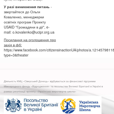
У разі виникнення питань
-
звертайтеся до Ольги
Коваленко, менеджерки
освітніх програм Проекту
USAID "Громадяни в дії", e-
mail: o.kovalenko@ucipr.org.ua
Посилання на оголошення про
захід в фб:
https://www.facebook.com/citizensinactionUA/photos/a.1214579
type=3&theater
Діяльність КМЦ «Сіверський Донець» відбувається за фінансової підтримки
Міжнародного фонду «Відродження» та посольства Великої Британії в Україні в
рамках реалізації проекту «Українська миротворча школа»