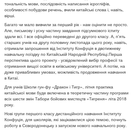
тональність мови, послідовність написання ієрогліфів,
особливості побудови речень, вчили китайські слова і, навіть,
вірші.
Багато чи мало вивчили за перший рік - нам оцінити не просто.
Але, письмову і усну частину завдання підсумкового іспиту
здали всі. І все офіційно переведені до другого класу. А, п'ять
старших учнів на другу половину листопада цього року, навіть,
отримали запрошення від Інституту Конфуція в двотижневу
навчальну поїздку по Китайській Народній Республіці.Перша
перспектива цього проекту - усвідомлений вибір професії та
отримання вищої освіти в київському університеті. А потім, на
дуже привабливих умовах, можливість продовження навчання
в Китаї.
Для учнів Школи гун-фу «Дракон і Тигр», літня практика
китайської мови буде включена в теоретичну частину програми
всіх шести змін Табори бойових мистецтв «Тигреня» літа 2018
року.
Нові групи першого класу дистанційного навчання Інституту
Конфуція, для школярів, які зацікавилися цією темою, почнуть
роботу в Сєвєродонецьку з запуском нового навчального року.