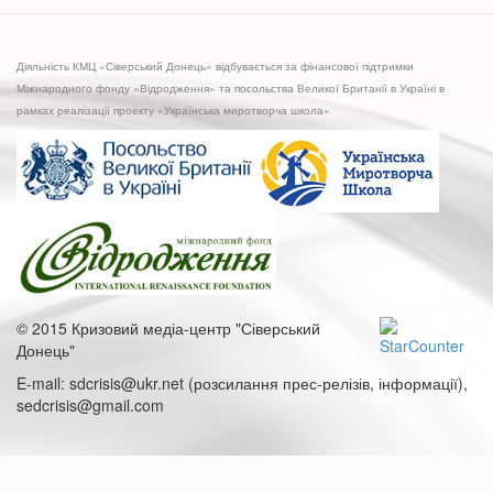
Діяльність КМЦ «Сіверський Донець» відбувається за фінансової підтримки
Міжнародного фонду «Відродження» та посольства Великої Британії в Україні в
рамках реалізації проекту «Українська миротворча школа»
© 2015 Кризовий медіа-центр "Сіверський
Донець"
E-mail: sdcrisis@ukr.net (розсилання прес-релізів, інформації),
sedcrisis@gmail.com