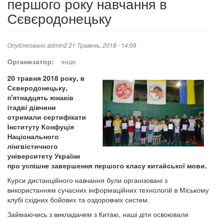
першого року навчання в
Сєвєродонецьку
Опубліковано
admin2
21 Травень, 2018 - 14:09
Организатор:
інше
20 травня 2018 року, в
Сєверодонецьку,
п'ятнадцять юнаків
ітадві дівчини
отримали сертифікати
Інституту Конфуція
Національного
лінгвістичного
університету України
про успішне завершення першого класу китайської мови.
Курси дистанційного навчання були організовані з
використанням сучасних інформаційних технологій в Міському
клубі східних бойових та оздоровчих систем.
Займаючись з викладачем з Китаю, наші діти освоювали