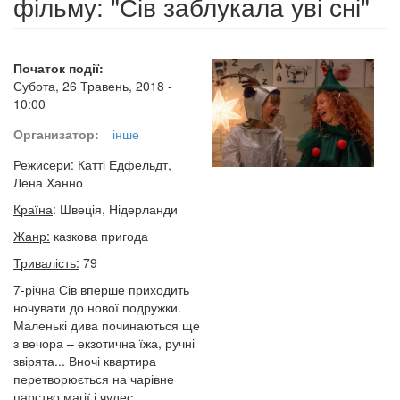
фільму: "Сів заблукала уві сні"
Початок події:
Субота, 26 Травень, 2018 -
10:00
Организатор:
інше
Режисери:
Катті Едфельдт,
Лена Ханно
Країна
:
Швеція, Нідерланди
Жанр:
казкова пригода
Тривалість:
79
7-річна Сів вперше приходить
ночувати до нової подружки.
Маленькі дива починаються ще
з вечора – екзотична їжа, ручні
звірята... Вночі квартира
перетворюється на чарівне
царство магії і чудес.