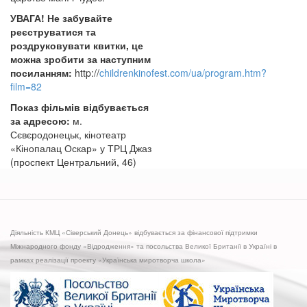
УВАГА! Не забувайте
реєструватися та
роздруковувати квитки, це
можна зробити за наступним
посиланням:
http://
childrenkinofest.com/ua/program.htm?
film=82
Показ фільмів відбувається
за адресою:
м.
Сєвєродонецьк, кінотеатр
«Кінопалац Оскар» у ТРЦ Джаз
(проспект Центральний, 46)
Діяльність КМЦ «Сіверський Донець» відбувається за фінансової підтримки
Міжнародного фонду «Відродження» та посольства Великої Британії в Україні в
рамках реалізації проекту «Українська миротворча школа»