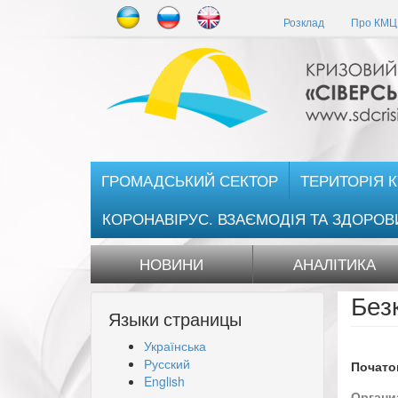
Перейти
Розклад
Про КМЦ 
до
основного
матеріалу
ГРОМАДСЬКИЙ СЕКТОР
ТЕРИТОРІЯ 
КОРОНАВІРУС. ВЗАЄМОДІЯ ТА ЗДОРОВ
НОВИНИ
АНАЛІТИКА
Без
Языки страницы
Українська
Русский
Початок
English
Органи