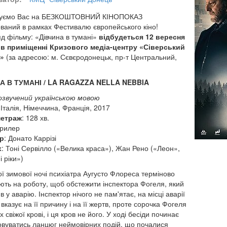
уємо Вас на БЕЗКОШТОВНИЙ КІНОПОКАЗ
ований в рамках Фестивалю європейського кіно!
д фільму: «Дівчина в тумані»
відбудеться 12 вересня
 в приміщенні Кризового медіа-центру «Сіверський
»
(за адресою: м. Сєвєродонецьк, пр-т Центральний,
А В ТУМАНІ / LA RAGAZZA NELLA NEBBIA
озвучений українською мовою
 Італія, Німеччина, Франція, 2017
етраж
: 128 хв.
трилер
р
: Донато Каррізі
х
: Тоні Сервілло («Велика краса»), Жан Рено («Леон»,
 ріки»)
ї зимової ночі психіатра Аугусто Флореса терміново
ють на роботу, щоб обстежити інспектора Фогеля, який
 у аварію. Інспектор нічого не пам'ятає, на місці аварії
вказує на її причину і на її жертв, проте сорочка Фогеля
 свіжої крові, і ця кров не його. У ході бесіди починає
вуватись ланцюг неймовірних подій, що почалися