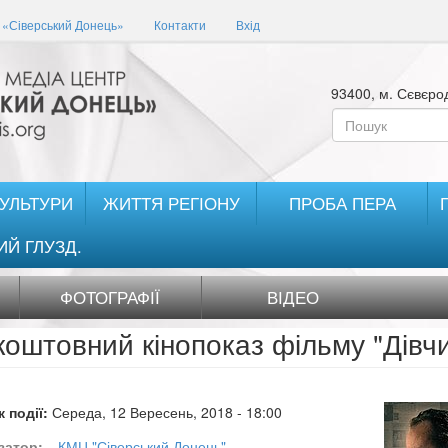
«Сіверський Донець»
Контакти
Вхід
93400, м. Сєвєрод
Пошукова
форма
Пошук
КУЛЬТУРИ
ЖИТТЯ РЕГІОНУ
ПРОБА ПЕРА
ИЙ ГЛУЗД.
ФОТОГРАФІЇ
ВІДЕО
коштовний кінопоказ фільму "Дівчи
 події:
Середа, 12 Вересень, 2018 - 18:00
затор:
КМЦ "Сіверський Донець"