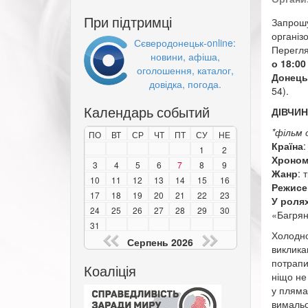
При підтримці
Запрош
організ
Сєверодонецьк-online:
Перегля
новини, афіша,
о 18:00
оголошення, каталог,
Донець
довідка, погода.
54).
Календарь событий
ДІВЧИН
*фільм 
ПО
ВТ
СР
ЧТ
ПТ
СУ
НЕ
Країна
:
1
2
Хроном
3
4
5
6
7
8
9
Жанр
: 
10
11
12
13
14
15
16
Режисе
17
18
19
20
21
22
23
У роля
24
25
26
27
28
29
30
«Багряні
31
Холодно
Серпень 2026
виклика
потрапив
Коаліція
ніщо не 
у плямах
вимальо