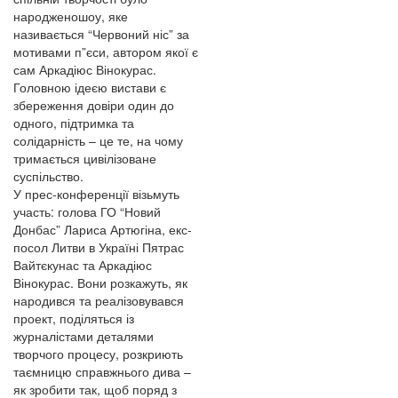
народженошоу, яке
називається “Червоний ніс” за
мотивами п”єси, автором якої є
сам Аркадіюс Вінокурас.
Головною ідеєю вистави є
збереження довіри один до
одного, підтримка та
солідарність – це те, на чому
тримається цивілізоване
суспільство.
У прес-конференції візьмуть
участь: голова ГО “Новий
Донбас” Лариса Артюгіна, екс-
посол Литви в Україні Пятрас
Вайтєкунас та Аркадіюс
Вінокурас. Вони розкажуть, як
народився та реалізовувався
проект, поділяться із
журналістами деталями
творчого процесу, розкриють
таємницю справжнього дива –
як зробити так, щоб поряд з