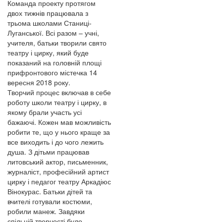
Команда проекту протягом
двох тижнів працювала з
трьома школами Станиці-
Луганської. Всі разом – учні,
учителя, батьки творили свято
театру і цирку, який буде
показаний на головній площі
прифронтового містечка 14
вересня 2018 року.
Творчий процес включав в себе
роботу школи театру і цирку, в
якому брали участь усі
бажаючі. Кожен мав можливість
робити те, що у нього краще за
все виходить і до чого лежить
душа. З дітьми працював
литовський актор, письменник,
журналіст, професійний артист
цирку і педагог театру Аркадіюс
Вінокурас. Батьки дітей та
вчителі готували костюми,
робили манеж. Завдяки
спільній творчості було