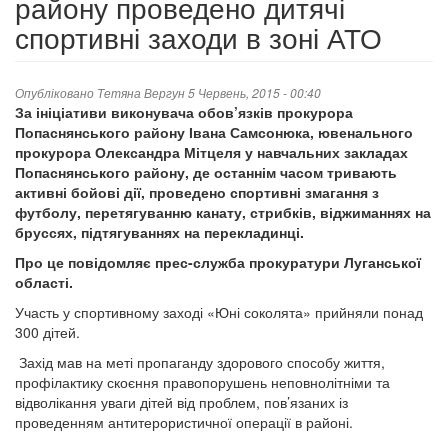
району проведено дитячі
спортивні заходи в зоні АТО
Опубліковано
Тетяна Вергун
5 Червень, 2015 - 00:40
За ініціативи виконувача обов’язків прокурора
Попаснянського району Івана Самсонюка, ювенального
прокурора Олександра Мітцеля у навчальних закладах
Попаснянського району, де останнім часом тривають
активні бойові дії, проведено спортивні змагання з
футболу, перетягуванню канату, стрибків, віджиманнях на
бруссях, підтягуваннях на перекладинці.
Про це повідомляє прес-служба прокуратури Луганської
області.
Участь у спортивному заході «Юні соколята» прийняли понад
300 дітей.
Захід мав на меті пропаганду здорового способу життя,
профілактику скоєння правопорушень неповнолітніми та
відволікання уваги дітей від проблем, пов’язаних із
проведенням антитерористичної операції в районі.