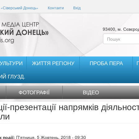
«Сіверський Донець»
Контакти
Вхід
93400, м. Сєвєрод
Пошукова
форма
Пошук
КУЛЬТУРИ
ЖИТТЯ РЕГІОНУ
ПРОБА ПЕРА
ИЙ ГЛУЗД.
ФОТОГРАФІЇ
ВІДЕО
ції-презентації напрямків діяльнос
ли
 події:
П'ятниця, 5 Жовтень, 2018 - 09:30