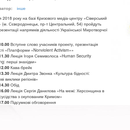
затор:
інше
я 2018 року на базі Кризового медіа-центру «Сіверський
 (м. Сєвєродонецьк, пр-т Центральний, 54) пройдуть
презентації напрямків діяльності Української Миротворчої
10.00
Вступне слово учасників проекту, презентація
сті «Платформи «Nonviolent Activism»»
11.30
Лекція Ігоря Семиволоса «Human Security
ng: перші знахідки»
12.00
Кава-брейк
13.30
Лекція Дмитра Звонка «Культура бідності:
ві виклики регіонів»
14.30
Обід
16.00
Лекція Сергія Данилова «На межі: Херсонщина в
сусідства з окупованим Кримом»
17.00
Підсумкові обговорення