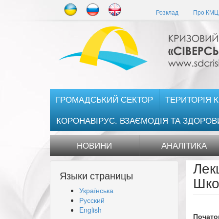
Перейти
Розклад
Про КМЦ 
до
основного
матеріалу
ГРОМАДСЬКИЙ СЕКТОР
ТЕРИТОРІЯ 
КОРОНАВІРУС. ВЗАЄМОДІЯ ТА ЗДОРОВ
НОВИНИ
АНАЛІТИКА
Лек
Языки страницы
Шко
Українська
Русский
English
Початок