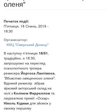
оленя"
Початок події:
П'ятниця, 18 Січень, 2019 -
18:30
Организатор:
КМЦ "Сіверський Донець"
В наступну п'ятницю
18/01
,
традіційно, о 18:30,
запрошуємо на перегляд
психологічного трілера
режисера
Йоргоса Лантімоса
,
"Вбивство священного оленя"
.
Відомий режисер зібрав
зірковий акторський склад на
чолі з
Коліном Фарреллом
та
лауреаткою премії «Оскар»
Ніколь Кідман
для зйомок у
своєму першому