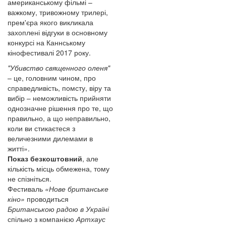
американському фільмі –
важкому, тривожному трилері,
прем'єра якого викликала
захоплені відгуки в основному
конкурсі на Каннському
кінофестивалі 2017 року.
"Убивство священного оленя"
– це, головним чином, про
справедливість, помсту, віру та
вибір – неможливість прийняти
однозначне рішення про те, що
правильно, а що неправильно,
коли ви стикаєтеся з
величезними дилемами в
житті».
Показ безкоштовний
, але
кількість місць обмежена, тому
не спізніться.
Фестиваль
«Нове британське
кіно»
проводиться
Британською радою в Україні
спільно з компанією
Артхаус