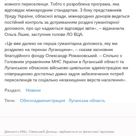
кожного переселенця. Тобто є розроблена програма, яка
відповідає міжнародним стандартам. З боку представників
Уряду України, обласної влади, міжнародних донорів ведеться
постійний контроль за дотриманням роздачі гуманітарної
допомоги, про що надаються відповідні звіти», – відзначила
Ольга Лішик, заступник голови ЛО ВЦА.
«Це вже далеко не перша гуманітарна допомога, яку ми
роздаємо на теренах Луганщини», – сказав засновник
благодійного фонду Олександр Романовський. – Спільно з
Головним управлінням МНС України в Луганській області та
Луганською обласною військово-цивільною адміністрацією ми
співпрацюємо достатньо давно задля забезпечення потреб
переселенців та соціально незахищених верств населення».
Раздел:
Новини
Теги:
Облгосадминистрация
Луганська область
Діяльність КМЦ «Сіверський Донець» відбувається за фінансової підтримки