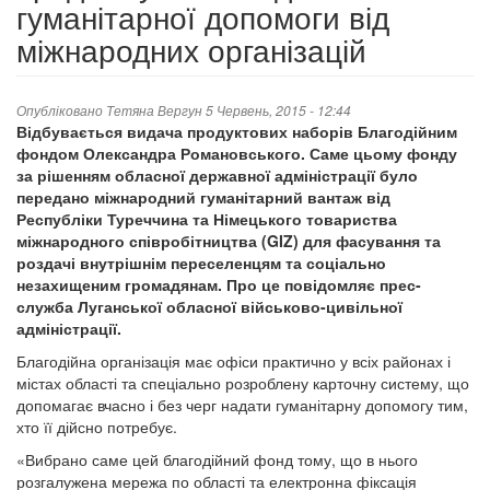
гуманітарної допомоги від
міжнародних організацій
Опубліковано
Тетяна Вергун
5 Червень, 2015 - 12:44
Відбувається видача продуктових наборів Благодійним
фондом Олександра Романовського. Саме цьому фонду
за рішенням обласної державної адміністрації було
передано міжнародний гуманітарний вантаж від
Республіки Туреччина та Німецького товариства
міжнародного співробітництва (GIZ) для фасування та
роздачі внутрішнім переселенцям та соціально
незахищеним громадянам. Про це повідомляє прес-
служба Луганської обласної військово-цивільної
адміністрації.
Благодійна організація має офіси практично у всіх районах і
містах області та спеціально розроблену карточну систему, що
допомагає вчасно і без черг надати гуманітарну допомогу тим,
хто її дійсно потребує.
«Вибрано саме цей благодійний фонд тому, що в нього
розгалужена мережа по області та електронна фіксація