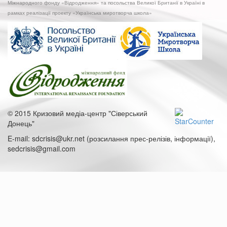
Міжнародного фонду «Відродження» та посольства Великої Британії в Україні в
рамках реалізації проекту «Українська миротворча школа»
© 2015 Кризовий медіа-центр "Сіверський
Донець"
E-mail: sdcrisis@ukr.net (розсилання прес-релізів, інформації),
sedcrisis@gmail.com