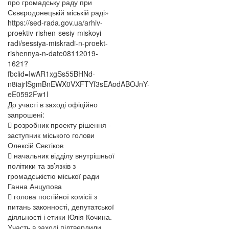
про громадську раду при
Сєвєродонецькій міській раді»
https://sed-rada.gov.ua/arhiv-
proektiv-rishen-sesiy-miskoyi-
radi/sessiya-miskradi-n-proekt-
rishennya-n-date08112019-
1621?
fbclid=IwAR1xgSs55BHNd-
n8iajrlSgmBnEWX0VXFTYf3sEAodABOJnY-
eE0592Fw1I
До участі в заході офіційно
запрошені:
 розробник проекту рішення -
заступник міського голови
Олексій Свєтіков
 начальник відділу внутрішньої
політики та зв’язків з
громадськістю міської ради
Ганна Анцупова
 голова постійної комісії з
питань законності, депутатської
діяльності і етики Юлія Кочина.
Участь в заході підтвердили