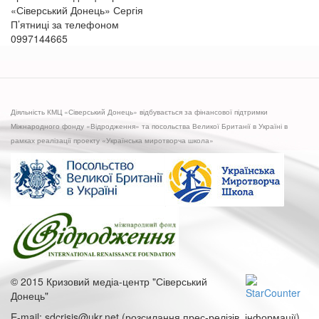
«Сіверський Донець» Сергія
П’ятниці за телефоном
0997144665
Діяльність КМЦ «Сіверський Донець» відбувається за фінансової підтримки
Міжнародного фонду «Відродження» та посольства Великої Британії в Україні в
рамках реалізації проекту «Українська миротворча школа»
© 2015 Кризовий медіа-центр "Сіверський
Донець"
E-mail: sdcrisis@ukr.net (розсилання прес-релізів, інформації),