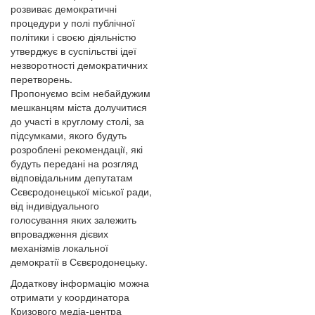
розвиває демократичні
процедури у полі публічної
політики і своєю діяльністю
утверджує в суспільстві ідеї
незворотності демократичних
перетворень.
Пропонуємо всім небайдужим
мешканцям міста долучитися
до участі в круглому столі, за
підсумками, якого будуть
розроблені рекомендації, які
будуть передані на розгляд
відповідальним депутатам
Сєвєродонецької міської ради,
від індивідуального
голосування яких залежить
впровадження дієвих
механізмів локальної
демократії в Сєвєродонецьку.
Додаткову інформацію можна
отримати у координатора
Кризового медіа-центра