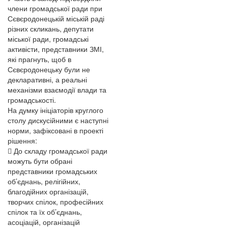
члени громадської ради при
Сєвєродонецькій міській раді
різних скликань, депутати
міської ради, громадські
активісти, представники ЗМІ,
які прагнуть, щоб в
Сєвєродонецьку були не
декларативні, а реальні
механізми взаємодії влади та
громадськості.
На думку ініціаторів круглого
столу дискусійними є наступні
норми, зафіксовані в проекті
рішення:
 До складу громадської ради
можуть бути обрані
представники громадських
об’єднань, релігійних,
благодійних організацій,
творчих спілок, професійних
спілок та їх об’єднань,
асоціацій, організацій