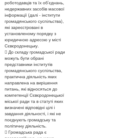
роботодавців та їх об’єднань,
недержавних засобів масової
інформації (далі - інститути
громадянського суспільства),
які зареєстровані в
установленому порядку з
юридичною адресою у місті
Сєвєродонецьку.
 До складу громадської ради
можуть бути обрані
представники інститутів
громадянського суспільства,
практична діяльність яких
направлена на вирішення
питань, які відносяться до
компетенції Сєвєродонецької
міської ради та в статуті яких
визначені відповідні цілі і
завдання діяльності, і які не
поєднують громадську та
політичну діяльність.
 Громадська рада є
позапартійною, не може