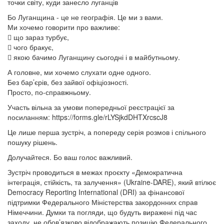
точки світу, куди занесло луганців
Бо Луганщина - це не географія. Це ми з вами.
Ми хочемо говорити про важливе:
 що зараз турбує,
 чого бракує,
 якою бачимо Луганщину сьогодні і в майбутньому.
А головне, ми хочемо слухати одне одного.
Без бар’єрів, без зайвої офіціозності.
Просто, по-справжньому.
Участь вільна за умови попередньої реєстрацієї за
посиланням: https://forms.gle/rLYSjkdDHTXrcscJ8
Це лише перша зустріч, а попереду серія розмов і спільного
пошуку рішень.
Долучайтеся. Бо ваш голос важливий.
Зустріч проводиться в межах проєкту «Демократична
інтеграція, стійкість, та залучення» (Ukraine-DARE), який втілює
Democracy Reporting International (DRI) за фінансової
підтримки Федерального Міністерства закордонних справ
Німеччини. Думки та погляди, що будуть виражені під час
заходу, не обов’язково відображають позицію Федерального