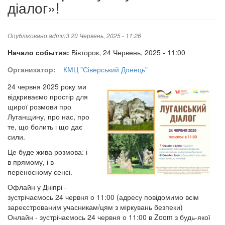
діалог»!
Опубліковано
admin3
20 Червень, 2025 - 11:26
Начало события:
Вівторок, 24 Червень, 2025 - 11:00
Организатор:
КМЦ "Сіверський Донець"
24 червня 2025 року ми
відкриваємо простір для
щирої розмови про
Луганщину, про нас, про
те, що болить і що дає
сили.
Це буде жива розмова: і
в прямому, і в
переносному сенсі.
Офлайн у Дніпрі -
зустрічаємось 24 червня о 11:00 (адресу повідомимо всім
зареєстрованим учасникам/цям з міркувань безпеки)
Онлайн - зустрічаємось 24 червня о 11:00 в Zoom з будь-якої